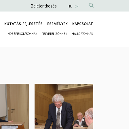
Anonim
Bejelentkezés
HU
EN
Felhasználói
fiók
KUTATÁS-FEJLESZTÉS
ESEMÉNYEK
KAPCSOLAT
Fő
menüje
KÖZÉPISKOLÁSOKNAK
FELVÉTELIZŐKNEK
HALLGATÓKNAK
navigáció
Másodlagos
navigáció