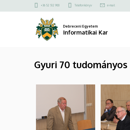
|
Ugrás
Felső
+36 52 512 900
Telefonkönyv
e-mail
a
kapcsolat
Informatikai
tartalomra
menü
Kar
Debreceni Egyetem
Informatikai Kar
Gyuri 70 tudományos 