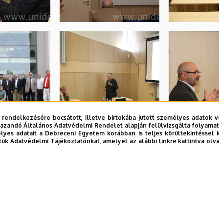
 rendelkezésére bocsátott, illetve birtokába jutott személyes adatok v
azandó Általános Adatvédelmi Rendelet alapján felülvizsgálta folyamata
yes adatait a Debreceni Egyetem korábban is teljes körültekintéssel 
tük Adatvédelmi Tájékoztatónkat, amelyet az alábbi linkre kattintva olv