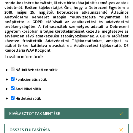
rendelkezésére bocsátott, illetve birtokába jutott személyes adatok
védelmét. Ezúton tájékoztatjuk Önt, hogy a Debreceni Egyetem a
2018. május 25. napjától kötelezően alkalmazandó Általános
Adatvédelmi Rendelet alapján felülvizsgálta folyamatait és
beépítette a GDPR előírásait az adatkezelési és adatvédelmi
tevékenységébe. A felhasználók személyes adatait a Debreceni
Egyetem korábban is teljes körültekintéssel kezelte, megfelelve az
érvényben lévő adatkezelési szabályozásoknak. A GDPR előírásait
követve frissítettük Adatvédelmi Tájékoztatónkat, amelyet az
alábbi linkre kattintva olvashat el:
Adatkezelési tájékoztató.
DE
Kancellária WAV Központ
További információk
Nélkülözhetetlen sütik
Funkcionális sütik
Analitikai sütik
Hirdetési sütik
KIVÁLASZTOTTAK MENTÉSE
WITHDRAW CONSENT
Adatvédelem
Adatvédelem
ÖSSZES ELUTASÍTÁSA