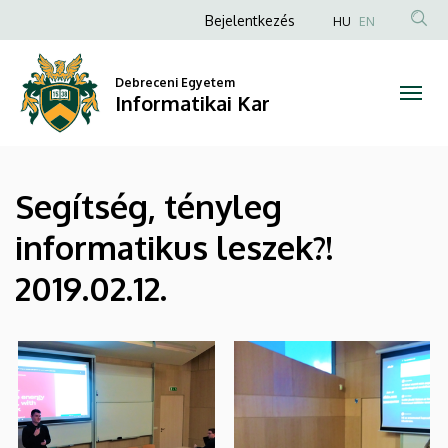
|
Ugrás
Anonim
Bejelentkezés
HU
EN
a
Felhasználói
Informatikai
tartalomra
fiók
Debreceni Egyetem
Kar
Informatikai Kar
menüje
Segítség, tényleg
informatikus leszek?!
2019.02.12.