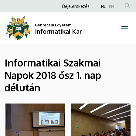
|
Ugrás
Anonim
Bejelentkezés
HU
EN
a
Felhasználói
Informatikai
tartalomra
fiók
Debreceni Egyetem
Kar
Informatikai Kar
menüje
Informatikai Szakmai
Napok 2018 ősz 1. nap
délután