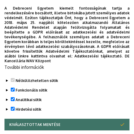
A Debreceni Egyetem kiemelt fontosságúnak tartja a
rendelkezésére bocsátott, illetve birtokába jutott személyes adatok
védelmét. Ezúton tájékoztatjuk Önt, hogy a Debreceni Egyetem a
2018. május 25. napjától kötelezően alkalmazandó Általános
Adatvédelmi Rendelet alapján felülvizsgálta folyamatait és
beépítette a GDPR előírásait az adatkezelési és adatvédelmi
tevékenységébe. A felhasználók személyes adatait a Debreceni
Egyetem korábban is teljes körültekintéssel kezelte, megfelelve az
érvényben lévő adatkezelési szabályozásoknak. A GDPR előírásait
követve frissítettük Adatvédelmi Tájékoztatónkat, amelyet az
alábbi linkre kattintva olvashat el:
Adatkezelési tájékoztató.
DE
Kancellária WAV Központ
További információk
Nélkülözhetetlen sütik
Funkcionális sütik
Analitikai sütik
Hirdetési sütik
KIVÁLASZTOTTAK MENTÉSE
WITHDRAW CONSENT