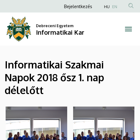
|
Ugrás
Anonim
Bejelentkezés
HU
EN
a
Felhasználói
Informatikai
tartalomra
fiók
Debreceni Egyetem
Kar
Informatikai Kar
menüje
Informatikai Szakmai
Napok 2018 ősz 1. nap
délelőtt