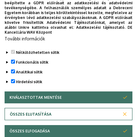
beépítette a GDPR előírásait az adatkezelési és adatvédelmi
tevékenységébe. A felhasználók személyes adatait a Debreceni
Egyetem korábban is teljes körültekintéssel kezelte, megfelelve az
érvényben lévő adatkezelési szabályozásoknak. A GDPR előírásait
követve frissítettük Adatvédelmi Tájékoztatónkat, amelyet az
alábbi linkre kattintva olvashat el:
Adatkezelési tájékoztató.
DE
Kancellária WAV Központ
További információk
Nélkülözhetetlen sütik
Funkcionális sütik
Analitikai sütik
Hirdetési sütik
KIVÁLASZTOTTAK MENTÉSE
WITHDRAW CONSENT
Adatvédelem
Adatvédelem
ÖSSZES ELUTASÍTÁSA
Technikai információk
ÖSSZES ELFOGADÁSA