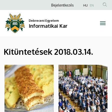
|
Ugrás
Anonim
Bejelentkezés
HU
EN
a
Felhasználói
Informatikai
tartalomra
fiók
Debreceni Egyetem
Kar
Informatikai Kar
menüje
Kitüntetések 2018.03.14.