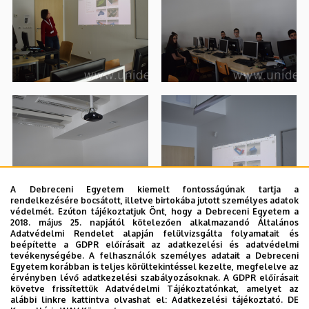
A Debreceni Egyetem kiemelt fontosságúnak tartja a
rendelkezésére bocsátott, illetve birtokába jutott személyes adatok
védelmét. Ezúton tájékoztatjuk Önt, hogy a Debreceni Egyetem a
2018. május 25. napjától kötelezően alkalmazandó Általános
Adatvédelmi Rendelet alapján felülvizsgálta folyamatait és
beépítette a GDPR előírásait az adatkezelési és adatvédelmi
tevékenységébe. A felhasználók személyes adatait a Debreceni
Egyetem korábban is teljes körültekintéssel kezelte, megfelelve az
érvényben lévő adatkezelési szabályozásoknak. A GDPR előírásait
követve frissítettük Adatvédelmi Tájékoztatónkat, amelyet az
alábbi linkre kattintva olvashat el:
Adatkezelési tájékoztató.
DE