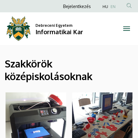
|
Ugrás
Anonim
Bejelentkezés
HU
EN
a
Felhasználói
Informatikai
tartalomra
fiók
Debreceni Egyetem
Kar
Informatikai Kar
menüje
Szakkörök
középiskolásoknak