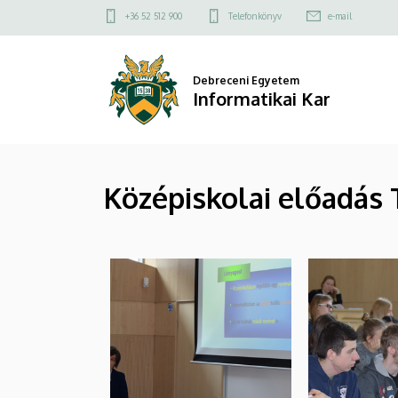
|
Ugrás
Felső
+36 52 512 900
Telefonkönyv
e-mail
a
kapcsolat
Informatikai
tartalomra
menü
Kar
Debreceni Egyetem
Informatikai Kar
Középiskolai előadás