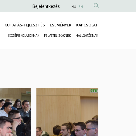
Anonim
Bejelentkezés
HU
EN
Felhasználói
fiók
KUTATÁS-FEJLESZTÉS
ESEMÉNYEK
KAPCSOLAT
Fő
menüje
KÖZÉPISKOLÁSOKNAK
FELVÉTELIZŐKNEK
HALLGATÓKNAK
navigáció
Másodlagos
navigáció