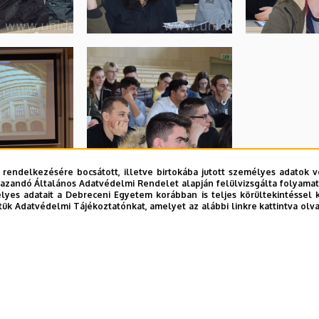
 rendelkezésére bocsátott, illetve birtokába jutott személyes adatok v
azandó Általános Adatvédelmi Rendelet alapján felülvizsgálta folyamata
yes adatait a Debreceni Egyetem korábban is teljes körültekintéssel 
tük Adatvédelmi Tájékoztatónkat, amelyet az alábbi linkre kattintva olv