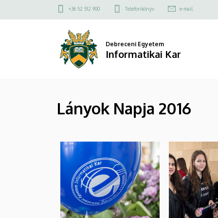
|
Ugrás
Felső
+36 52 512 900
Telefonkönyv
e-mail
a
kapcsolat
Informatikai
tartalomra
menü
Kar
Debreceni Egyetem
Informatikai Kar
Lányok Napja 2016