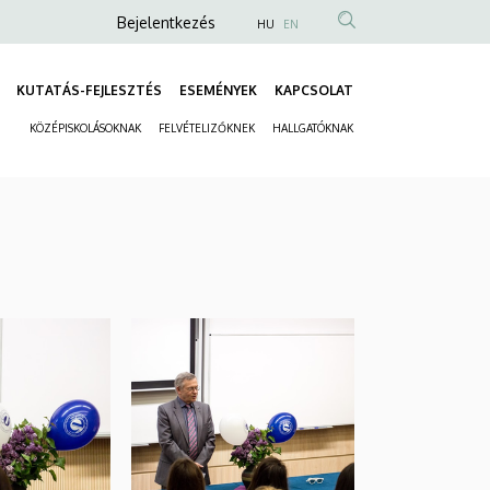
Anonim
Bejelentkezés
HU
EN
Felhasználói
fiók
KUTATÁS-FEJLESZTÉS
ESEMÉNYEK
KAPCSOLAT
Fő
menüje
KÖZÉPISKOLÁSOKNAK
FELVÉTELIZŐKNEK
HALLGATÓKNAK
navigáció
Másodlagos
navigáció