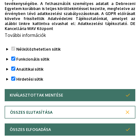
tevékenységébe. A felhasználók személyes adatait a Debreceni
Egyetem korábban is teljes körültekintéssel kezelte, megfelelve az
érvényben lévő adatkezelési szabályozásoknak. A GDPR előírásait
követve frissítettük Adatvédelmi Tájékoztatónkat, amelyet az
alábbi linkre kattintva olvashat el:
Adatkezelési tájékoztató.
DE
Kancellária WAV Központ
További információk
Nélkülözhetetlen sütik
Funkcionális sütik
Analitikai sütik
Hirdetési sütik
KIVÁLASZTOTTAK MENTÉSE
WITHDRAW CONSENT
Adatvédelem
Adatvédelem
ÖSSZES ELUTASÍTÁSA
Technikai információk
ÖSSZES ELFOGADÁSA
Copyright © 2026 Unideb