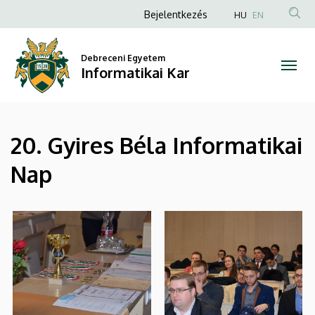
|
Ugrás
Anonim
Bejelentkezés
HU
EN
a
Felhasználói
Informatikai
tartalomra
fiók
Debreceni Egyetem
Kar
Informatikai Kar
menüje
20. Gyires Béla Informatikai
Nap