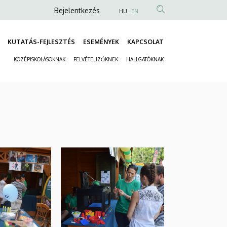
Anonim
Bejelentkezés
HU
EN
Felhasználói
fiók
KUTATÁS-FEJLESZTÉS
ESEMÉNYEK
KAPCSOLAT
Fő
menüje
KÖZÉPISKOLÁSOKNAK
FELVÉTELIZŐKNEK
HALLGATÓKNAK
navigáció
Másodlagos
navigáció