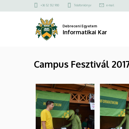
|
Ugrás
Felső
+36 52 512 900
Telefonkönyv
e-mail
a
kapcsolat
Informatikai
tartalomra
menü
Kar
Debreceni Egyetem
Informatikai Kar
Campus Fesztivál 2017