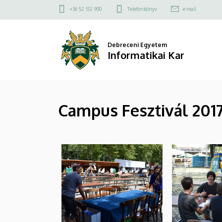
|
Ugrás
Felső
+36 52 512 900
Telefonkönyv
e-mail
a
kapcsolat
Informatikai
tartalomra
menü
Kar
Debreceni Egyetem
Informatikai Kar
Campus Fesztivál 2017