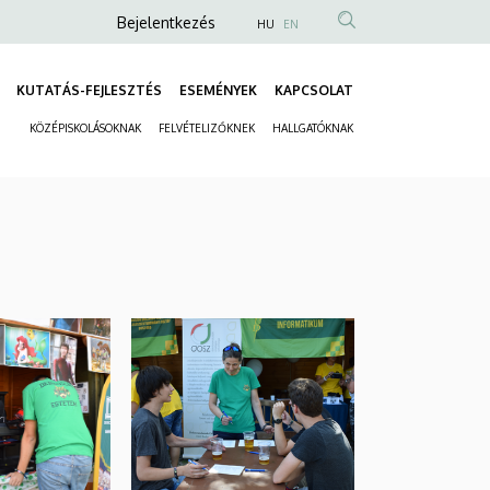
Anonim
Bejelentkezés
HU
EN
Felhasználói
fiók
KUTATÁS-FEJLESZTÉS
ESEMÉNYEK
KAPCSOLAT
Fő
menüje
KÖZÉPISKOLÁSOKNAK
FELVÉTELIZŐKNEK
HALLGATÓKNAK
navigáció
Másodlagos
navigáció