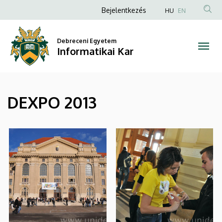
|
Ugrás
Anonim
Bejelentkezés
HU
EN
a
Felhasználói
Informatikai
tartalomra
fiók
Debreceni Egyetem
Kar
Informatikai Kar
menüje
DEXPO 2013