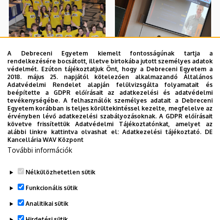
A Debreceni Egyetem kiemelt fontosságúnak tartja a
rendelkezésére bocsátott, illetve birtokába jutott személyes adatok
védelmét. Ezúton tájékoztatjuk Önt, hogy a Debreceni Egyetem a
2018. május 25. napjától kötelezően alkalmazandó Általános
Adatvédelmi Rendelet alapján felülvizsgálta folyamatait és
beépítette a GDPR előírásait az adatkezelési és adatvédelmi
tevékenységébe. A felhasználók személyes adatait a Debreceni
Egyetem korábban is teljes körültekintéssel kezelte, megfelelve az
érvényben lévő adatkezelési szabályozásoknak. A GDPR előírásait
követve frissítettük Adatvédelmi Tájékoztatónkat, amelyet az
alábbi linkre kattintva olvashat el:
Adatkezelési tájékoztató.
DE
Kancellária WAV Központ
További információk
Nélkülözhetetlen sütik
Funkcionális sütik
Analitikai sütik
Hirdetési sütik