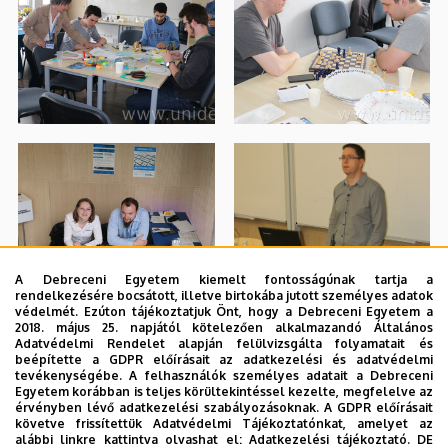
A Debreceni Egyetem kiemelt fontosságúnak tartja a
rendelkezésére bocsátott, illetve birtokába jutott személyes adatok
védelmét. Ezúton tájékoztatjuk Önt, hogy a Debreceni Egyetem a
2018. május 25. napjától kötelezően alkalmazandó Általános
Adatvédelmi Rendelet alapján felülvizsgálta folyamatait és
beépítette a GDPR előírásait az adatkezelési és adatvédelmi
tevékenységébe. A felhasználók személyes adatait a Debreceni
Egyetem korábban is teljes körültekintéssel kezelte, megfelelve az
érvényben lévő adatkezelési szabályozásoknak. A GDPR előírásait
követve frissítettük Adatvédelmi Tájékoztatónkat, amelyet az
alábbi linkre kattintva olvashat el:
Adatkezelési tájékoztató.
DE