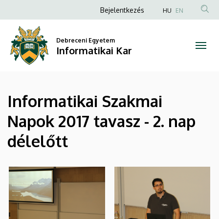
|
Ugrás
Anonim
Bejelentkezés
HU
EN
a
Felhasználói
Informatikai
tartalomra
fiók
Debreceni Egyetem
Kar
Informatikai Kar
menüje
Informatikai Szakmai
Napok 2017 tavasz - 2. nap
délelőtt