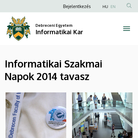
|
Ugrás
Anonim
Bejelentkezés
HU
EN
a
Felhasználói
Informatikai
tartalomra
fiók
Debreceni Egyetem
Kar
Informatikai Kar
menüje
Informatikai Szakmai
Napok 2014 tavasz