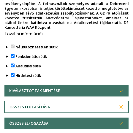
tevékenységébe. A felhasználók személyes adatait a Debreceni
Egyetem korábban is teljes körültekintéssel kezelte, megfelelve az
érvényben lévő adatkezelési szabályozásoknak. A GDPR előírásait
követve frissítettük Adatvédelmi Tájékoztatónkat, amelyet az
alábbi linkre kattintva olvashat el:
Adatkezelési tájékoztató.
DE
Kancellária WAV Központ
További információk
Nélkülözhetetlen sütik
Funkcionális sütik
Analitikai sütik
Hirdetési sütik
KIVÁLASZTOTTAK MENTÉSE
WITHDRAW CONSENT
Adatvédelem
Adatvédelem
ÖSSZES ELUTASÍTÁSA
Technikai információk
ÖSSZES ELFOGADÁSA
Copyright © 2026 Unideb