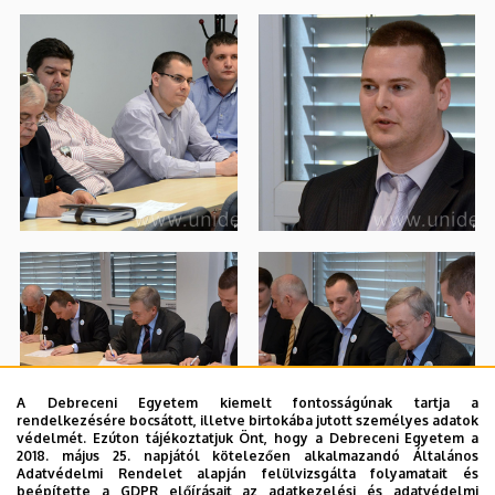
A Debreceni Egyetem kiemelt fontosságúnak tartja a
rendelkezésére bocsátott, illetve birtokába jutott személyes adatok
védelmét. Ezúton tájékoztatjuk Önt, hogy a Debreceni Egyetem a
2018. május 25. napjától kötelezően alkalmazandó Általános
Adatvédelmi Rendelet alapján felülvizsgálta folyamatait és
beépítette a GDPR előírásait az adatkezelési és adatvédelmi