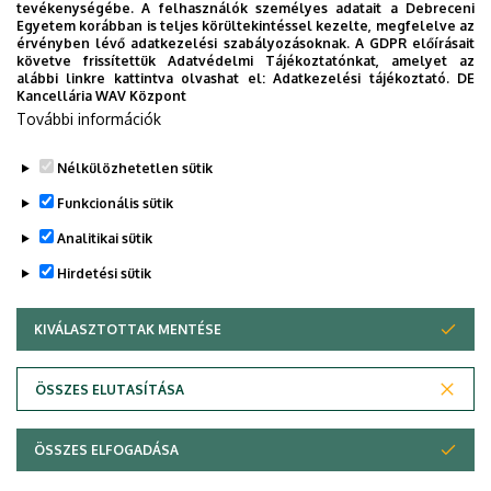
tevékenységébe. A felhasználók személyes adatait a Debreceni
Egyetem korábban is teljes körültekintéssel kezelte, megfelelve az
érvényben lévő adatkezelési szabályozásoknak. A GDPR előírásait
követve frissítettük Adatvédelmi Tájékoztatónkat, amelyet az
alábbi linkre kattintva olvashat el:
Adatkezelési tájékoztató.
DE
Kancellária WAV Központ
További információk
Nélkülözhetetlen sütik
Funkcionális sütik
Analitikai sütik
Hirdetési sütik
KIVÁLASZTOTTAK MENTÉSE
WITHDRAW CONSENT
Adatvédelem
Adatvédelem
ÖSSZES ELUTASÍTÁSA
Technikai információk
ÖSSZES ELFOGADÁSA
Copyright © 2026 Unideb