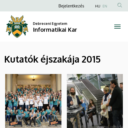
|
Ugrás
Anonim
Bejelentkezés
HU
EN
a
Felhasználói
Informatikai
tartalomra
fiók
Debreceni Egyetem
Kar
Informatikai Kar
menüje
Kutatók éjszakája 2015