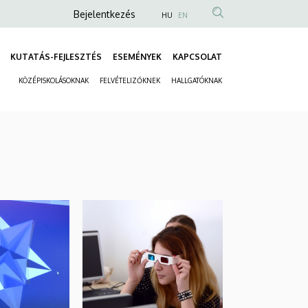
Anonim
Bejelentkezés
HU
EN
Felhasználói
fiók
KUTATÁS-FEJLESZTÉS
ESEMÉNYEK
KAPCSOLAT
Fő
menüje
KÖZÉPISKOLÁSOKNAK
FELVÉTELIZŐKNEK
HALLGATÓKNAK
navigáció
Másodlagos
navigáció