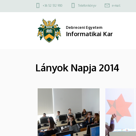
|
Ugrás
Felső
+36 52 512 900
Telefonkönyv
e-mail
a
kapcsolat
Informatikai
tartalomra
menü
Kar
Debreceni Egyetem
Informatikai Kar
Lányok Napja 2014