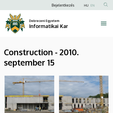
|
Ugrás
Anonim
Bejelentkezés
HU
EN
a
Felhasználói
Informatikai
tartalomra
fiók
Debreceni Egyetem
Kar
Informatikai Kar
menüje
Construction - 2010.
september 15