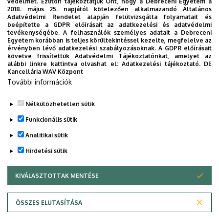
védelmét. Ezúton tájékoztatjuk Önt, hogy a Debreceni Egyetem a
2018. május 25. napjától kötelezően alkalmazandó Általános
Adatvédelmi Rendelet alapján felülvizsgálta folyamatait és
beépítette a GDPR előírásait az adatkezelési és adatvédelmi
tevékenységébe. A felhasználók személyes adatait a Debreceni
Egyetem korábban is teljes körültekintéssel kezelte, megfelelve az
érvényben lévő adatkezelési szabályozásoknak. A GDPR előírásait
követve frissítettük Adatvédelmi Tájékoztatónkat, amelyet az
alábbi linkre kattintva olvashat el:
Adatkezelési tájékoztató.
DE
Kancellária WAV Központ
További információk
Nélkülözhetetlen sütik
Funkcionális sütik
Analitikai sütik
Hirdetési sütik
KIVÁLASZTOTTAK MENTÉSE
WITHDRAW CONSENT
Adatvédelem
Adatvédelem
ÖSSZES ELUTASÍTÁSA
Technikai információk