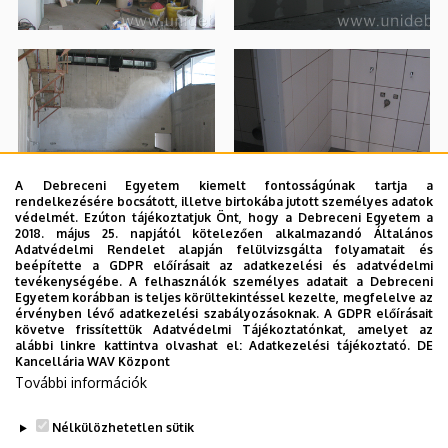
A Debreceni Egyetem kiemelt fontosságúnak tartja a
rendelkezésére bocsátott, illetve birtokába jutott személyes adatok
védelmét. Ezúton tájékoztatjuk Önt, hogy a Debreceni Egyetem a
2018. május 25. napjától kötelezően alkalmazandó Általános
Adatvédelmi Rendelet alapján felülvizsgálta folyamatait és
beépítette a GDPR előírásait az adatkezelési és adatvédelmi
tevékenységébe. A felhasználók személyes adatait a Debreceni
Egyetem korábban is teljes körültekintéssel kezelte, megfelelve az
érvényben lévő adatkezelési szabályozásoknak. A GDPR előírásait
követve frissítettük Adatvédelmi Tájékoztatónkat, amelyet az
alábbi linkre kattintva olvashat el:
Adatkezelési tájékoztató.
DE
Kancellária WAV Központ
További információk
Nélkülözhetetlen sütik