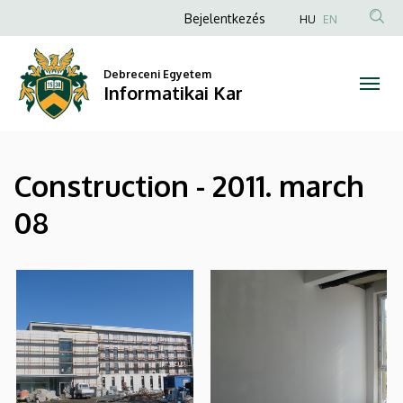
|
Ugrás
Anonim
Bejelentkezés
HU
EN
a
Felhasználói
Informatikai
tartalomra
fiók
Debreceni Egyetem
Kar
Informatikai Kar
menüje
Construction - 2011. march
08