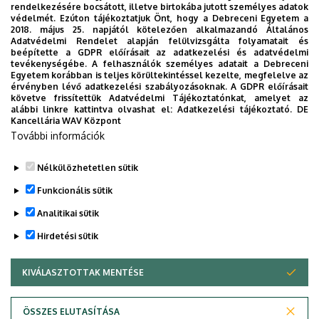
rendelkezésére bocsátott, illetve birtokába jutott személyes adatok
védelmét. Ezúton tájékoztatjuk Önt, hogy a Debreceni Egyetem a
2018. május 25. napjától kötelezően alkalmazandó Általános
Adatvédelmi Rendelet alapján felülvizsgálta folyamatait és
beépítette a GDPR előírásait az adatkezelési és adatvédelmi
tevékenységébe. A felhasználók személyes adatait a Debreceni
Egyetem korábban is teljes körültekintéssel kezelte, megfelelve az
érvényben lévő adatkezelési szabályozásoknak. A GDPR előírásait
követve frissítettük Adatvédelmi Tájékoztatónkat, amelyet az
alábbi linkre kattintva olvashat el:
Adatkezelési tájékoztató.
DE
Kancellária WAV Központ
További információk
Nélkülözhetetlen sütik
Funkcionális sütik
Analitikai sütik
Hirdetési sütik
KIVÁLASZTOTTAK MENTÉSE
WITHDRAW CONSENT
Adatvédelem
Adatvédelem
ÖSSZES ELUTASÍTÁSA