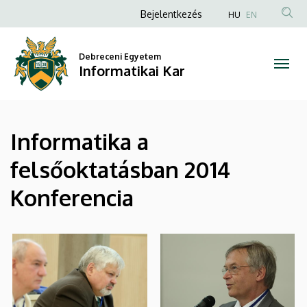
|
Ugrás
Anonim
Bejelentkezés
HU
EN
a
Felhasználói
Informatikai
tartalomra
fiók
Debreceni Egyetem
Kar
Informatikai Kar
menüje
Informatika a
felsőoktatásban 2014
Konferencia