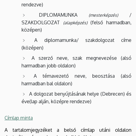
rendezve)
DIPLOMAMUNKA
/
(mesterképzés)
SZAKDOLGOZAT
(felső harmadban,
(alapképzés)
középen)
A diplomamunka/ szakdolgozat címe
(középen)
A szerző neve, szak megnevezése (alsó
harmadban jobb oldalon)
A témavezető neve, beosztása (alsó
harmadban bal oldalon)
A dolgozat benyújtásának helye (Debrecen) és
éve(lap alján, középre rendezve)
C
ímlap minta
A tartalomjegyzéket a belső címlap utáni oldalon