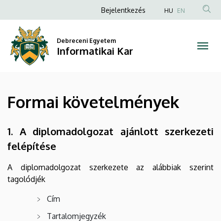
Formai
Ugrás
Anonim
Bejelentkezés
HU
EN
a
Felhasználói
követelmények
tartalomra
fiók
Debreceni Egyetem
|
Informatikai Kar
menüje
Informatikai
Kar
Formai követelmények
1. A diplomadolgozat ajánlott szerkezeti
felépítése
A diplomadolgozat szerkezete az alábbiak szerint
tagolódjék
Cím
Tartalomjegyzék