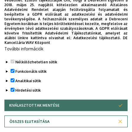
védelmét. Ezúton tájékoztatjuk Önt, hogy a Debreceni Egyetem a
A hallgató(k) köszönetet nyilvánít(anak) mindazoknak,
2018. május 25. napjától kötelezően alkalmazandó Általános
akiktől (elméleti, gyakorlati, erkölcsi, stb.) segítséget
Adatvédelmi Rendelet alapján felülvizsgálta folyamatait és
beépítette a GDPR előírásait az adatkezelési és adatvédelmi
kapott.
tevékenységébe. A felhasználók személyes adatait a Debreceni
Egyetem korábban is teljes körültekintéssel kezelte, megfelelve az
A PLÁGIUM NYILATKOZAT A SZAKDOLGOZATNAK
érvényben lévő adatkezelési szabályozásoknak. A GDPR előírásait
követve frissítettük Adatvédelmi Tájékoztatónkat, amelyet az
NEM RÉSZE! A PLÁGIUM NYILATKOZATOT KIZÁRÓLAG
alábbi linkre kattintva olvashat el:
Adatkezelési tájékoztató.
DE
IK Szakdolgozat
A NEPTUN RENDSZERBEN,
AZ
Kancellária WAV Központ
További információk
leadás / Plágium nyilatkozat
KÉRVÉNYEN KELL
LEADNI!
Nélkülözhetetlen sütik
Legutóbbi frissítés:
2026. 01. 21. 08:53
Funkcionális sütik
Analitikai sütik
Hirdetési sütik
KIVÁLASZTOTTAK MENTÉSE
WITHDRAW CONSENT
Adatvédelem
Adatvédelem
ÖSSZES ELUTASÍTÁSA
Technikai információk