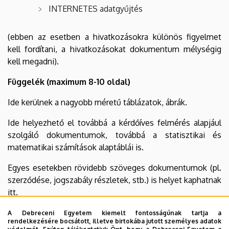
INTERNETES adatgyűjtés
(ebben az esetben a hivatkozásokra különös figyelmet
kell fordítani, a hivatkozásokat dokumentum mélységig
kell megadni).
Függelék (maximum 8-10 oldal)
Ide kerülnek a nagyobb méretű táblázatok, ábrák.
Ide helyezhető el továbbá a kérdőíves felmérés alapjául
szolgáló dokumentumok, továbbá a statisztikai és
matematikai számítások alaptáblái is.
Egyes esetekben rövidebb szöveges dokumentumok (pl.
szerződése, jogszabály részletek, stb.) is helyet kaphatnak
itt.
Köszönetnyilvánítás
A Debreceni Egyetem kiemelt fontosságúnak tartja a
rendelkezésére bocsátott, illetve birtokába jutott személyes adatok