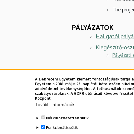
The proje
PÁLYÁZATOK
Hallgatói pályá
Kiegészítő-öszt
Pályázati 
Utazási támog
A Debreceni Egyetem kiemelt fontosságúnak tartja a
Egyetem a 2018. május 25. napjától kötelezően alkalm
SZAKMAI BESZÁMOLÓ F
adatvédelmi tevékenységébe. A felhasználók személ
szabályozásoknak. A GDPR előírásait követve frissítet
Központ
További információk
Nélkülözhetetlen sütik
Funkcionális sütik