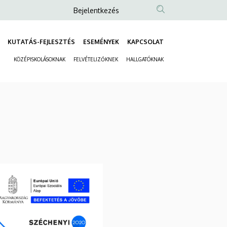
Anonim
Bejelentkezés
Felhasználói
fiók
KUTATÁS-FEJLESZTÉS
ESEMÉNYEK
KAPCSOLAT
Fő
menüje
KÖZÉPISKOLÁSOKNAK
FELVÉTELIZŐKNEK
HALLGATÓKNAK
navigáció
Másodlagos
navigáció