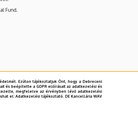
al Fund.
édelmét. Ezúton tájékoztatjuk Önt, hogy a Debreceni
it és beépítette a GDPR előírásait az adatkezelési és
kezelte, megfelelve az érvényben lévő adatkezelési
ashat el:
Adatkezelési tájékoztató.
DE Kancellária WAV