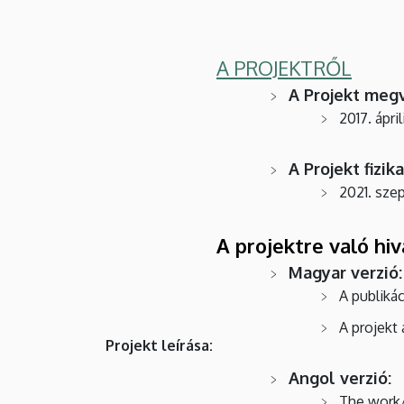
A PROJEKTRŐL
A Projekt megv
2017. áprili
A Projekt fizi
2021. sze
A projektre való hi
Magyar verzió:
A publiká
A projekt 
Projekt leírása
Angol verzió:
The work/