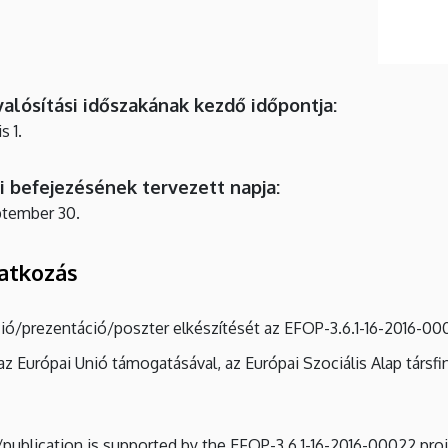
alósítási időszakának kezdő időpontja:
s 1.
kai befejezésének tervezett napja:
ptember 30.
vatkozás
ció/prezentáció/poszter elkészítését az EFOP-3.6.1-16-2016-0
az Európai Unió támogatásával, az Európai Szociális Alap társf
publication is supported by the EFOP-3.6.1-16-2016-00022 proj