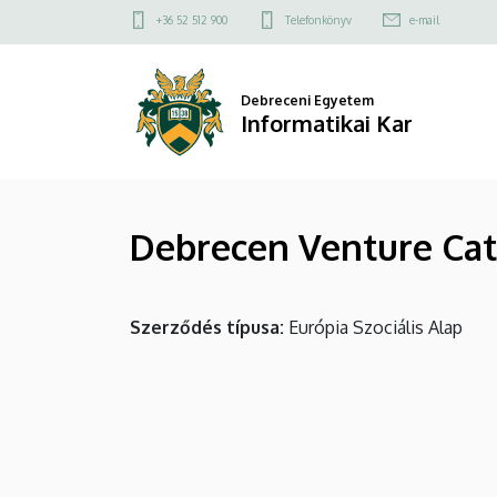
Debrecen
Ugrás
Felső
+36 52 512 900
Telefonkönyv
e-mail
a
kapcsolat
Venture
tartalomra
menü
Catapult
Debreceni Egyetem
Informatikai Kar
Program
|
Debrecen Venture Ca
Informatikai
Kar
Szerződés típusa
Európia Szociális Alap