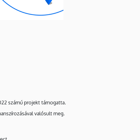
0022 számú projekt támogatta.
inanszírozásával valósult meg.
ect.