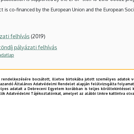
ct is co-financed by the European Union and the European Soci
zati felhívás
(2019)
öndíj pályázati felhívás
adatlap
atás
 rendelkezésére bocsátott, illetve birtokába jutott személyes adatok v
azandó Általános Adatvédelmi Rendelet alapján felülvizsgálta folyamata
ELTÖLTÉS
(bejelentkezés után)
yes adatait a Debreceni Egyetem korábban is teljes körültekintéssel 
tük Adatvédelmi Tájékoztatónkat, amelyet az alábbi linkre kattintva olv