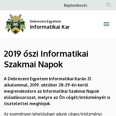
2019
Ugrás
Anonim
Bejelentkezés
a
Felhasználói
őszi
tartalomra
fiók
Debreceni Egyetem
Informatikai
Informatikai Kar
menüje
Szakmai
Napok
2019 őszi Informatikai
|
Szakmai Napok
Informatikai
Kar
A Debreceni Egyetem Informatikai Karán 21.
alkalommal, 2019. október 28-29-én kerül
megrendezésre az Informatikai Szakmai Napok
előadássorozat, melyre az Ön cégét/intézményét is
tisztelettel meghívjuk.
Az eseményen lehetőséget adunk céges/intézményi