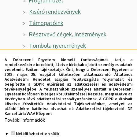
Programfüzet
Kisérő rendezvények
Támogatóink
Résztvevő cégek, intézmények
Tombola nyeremények
A Debreceni Egyetem kiemelt fontosságúnak tartja a
Hallgatóknak
rendelkezésére bocsátott, illetve birtokába jutott személyes adatok
védelmét. Ezúton tájékoztatjuk Önt, hogy a Debreceni Egyetem a
2018. május 25. napjától kötelezően alkalmazandó Általános
Hallgatói regisztráció
Adatvédelmi Rendelet alapján felülvizsgálta folyamatait és
beépítette a GDPR előírásait az adatkezelési és adatvédelmi
Próbainterjúk, standok
tevékenységébe. A felhasználók személyes adatait a Debreceni
Egyetem korábban is teljes körültekintéssel kezelte, megfelelve az
Tanári felajánlások
érvényben lévő adatkezelési szabályozásoknak. A GDPR előírásait
követve frissítettük Adatvédelmi Tájékoztatónkat, amelyet az
alábbi linkre kattintva olvashat el:
Adatkezelési tájékoztató.
DE
Igazolások
Kancellária WAV Központ
További információk
Médiatár
Nélkülözhetetlen sütik