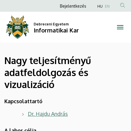
Nagy
Ugrás
Anonim
Bejelentkezés
HU
EN
a
Felhasználói
teljesítményű
tartalomra
fiók
Debreceni Egyetem
adatfeldolgozás
Informatikai Kar
menüje
és
vizualizáció
Nagy teljesítményű
|
adatfeldolgozás és
Informatikai
vizualizáció
Kar
Kapcsolattartó
Dr. Hajdu András
A labor célja