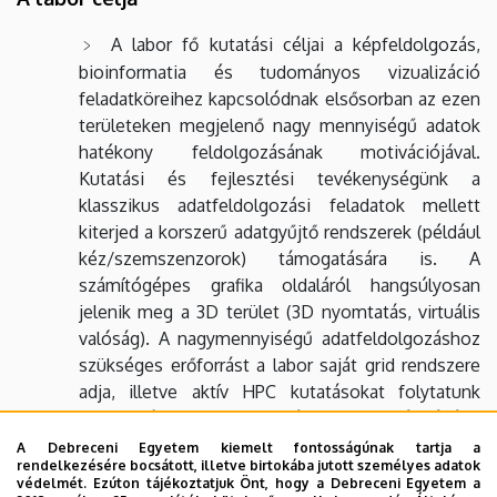
A labor fő kutatási céljai a képfeldolgozás,
bioinformatia és tudományos vizualizáció
feladatköreihez kapcsolódnak elsősorban az ezen
területeken megjelenő nagy mennyiségű adatok
hatékony feldolgozásának motivációjával.
Kutatási és fejlesztési tevékenységünk a
klasszikus adatfeldolgozási feladatok mellett
kiterjed a korszerű adatgyűjtő rendszerek (például
kéz/szemszenzorok) támogatására is. A
számítógépes grafika oldaláról hangsúlyosan
jelenik meg a 3D terület (3D nyomtatás, virtuális
valóság). A nagymennyiségű adatfeldolgozáshoz
szükséges erőforrást a labor saját grid rendszere
adja, illetve aktív HPC kutatásokat folytatunk
alkalmazási területeink igényeinek kielégítésére.
További feladatok közé tartozik a nemzetközi és
A Debreceni Egyetem kiemelt fontosságúnak tartja a
rendelkezésére bocsátott, illetve birtokába jutott személyes adatok
hazai K+F projektek megírása és a nyertes
védelmét. Ezúton tájékoztatjuk Önt, hogy a Debreceni Egyetem a