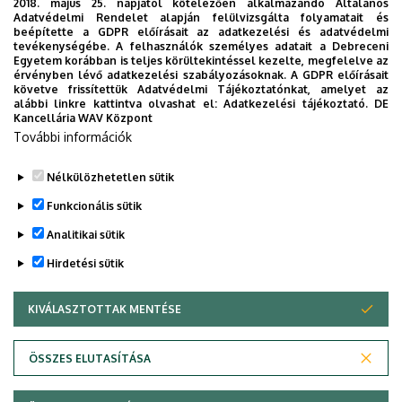
pályázatokhoz kötődő kutatások, fejlesztések
2018. május 25. napjától kötelezően alkalmazandó Általános
Adatvédelmi Rendelet alapján felülvizsgálta folyamatait és
kivitelezése és az eredmények kiértékelése is.
beépítette a GDPR előírásait az adatkezelési és adatvédelmi
tevékenységébe. A felhasználók személyes adatait a Debreceni
Egyetem korábban is teljes körültekintéssel kezelte, megfelelve az
Kapcsolódó K+F pályázatok
érvényben lévő adatkezelési szabályozásoknak. A GDPR előírásait
követve frissítettük Adatvédelmi Tájékoztatónkat, amelyet az
alábbi linkre kattintva olvashat el:
Adatkezelési tájékoztató.
DE
VKSZ_14-1-2015-0072,
SCOPIA: Development
Kancellária WAV Központ
of diagnostic tools based on endoscope
További információk
technology
(2015-2018)
Nélkülözhetetlen sütik
Legutóbbi frissítés:
2023. 01. 26. 17:51
Funkcionális sütik
Analitikai sütik
Hirdetési sütik
KIVÁLASZTOTTAK MENTÉSE
WITHDRAW CONSENT
Adatvédelem
Adatvédelem
ÖSSZES ELUTASÍTÁSA
Technikai információk