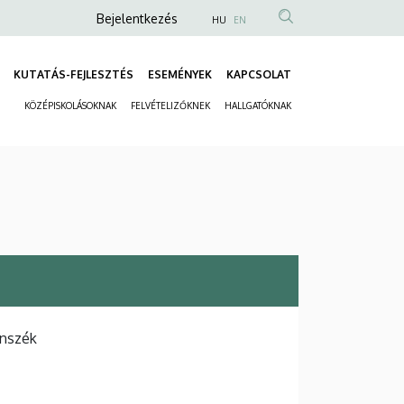
Anonim
Bejelentkezés
HU
EN
Felhasználói
fiók
KUTATÁS-FEJLESZTÉS
ESEMÉNYEK
KAPCSOLAT
Fő
menüje
KÖZÉPISKOLÁSOKNAK
FELVÉTELIZŐKNEK
HALLGATÓKNAK
navigáció
Másodlagos
navigáció
anszék