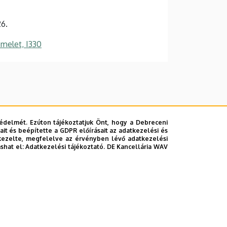
6.
emelet, I330
édelmét. Ezúton tájékoztatjuk Önt, hogy a Debreceni
it és beépítette a GDPR előírásait az adatkezelési és
kezelte, megfelelve az érvényben lévő adatkezelési
ashat el:
Adatkezelési tájékoztató.
DE Kancellária WAV