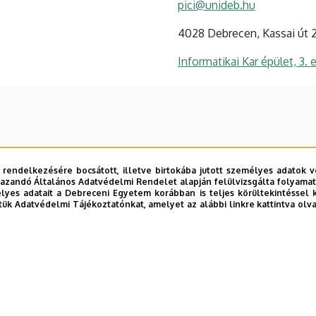
pici@unideb.hu
4028 Debrecen, Kassai út 2
Informatikai Kar épület, 3. 
 rendelkezésére bocsátott, illetve birtokába jutott személyes adatok v
azandó Általános Adatvédelmi Rendelet alapján felülvizsgálta folyamata
yes adatait a Debreceni Egyetem korábban is teljes körültekintéssel 
tük Adatvédelmi Tájékoztatónkat, amelyet az alábbi linkre kattintva olv