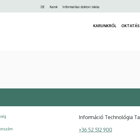
Felső
DE
Karok
Informatikai doktori iskola
navigáció
KARUNKRÓL
OKTATÁS
ység
Információ Technológia T
fonszám
+36 52 512 900