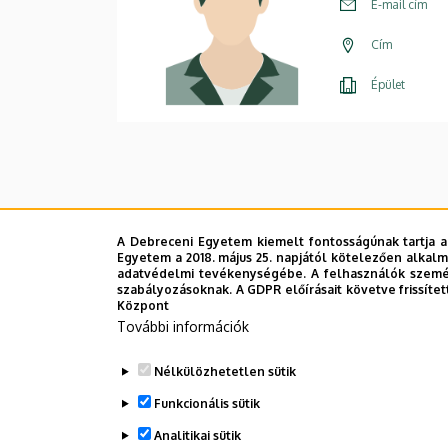
E-mail cím
Cím
Épület
A Debreceni Egyetem kiemelt fontosságúnak tartja a
Egyetem a 2018. május 25. napjától kötelezően alkalm
adatvédelmi tevékenységébe. A felhasználók személ
szabályozásoknak. A GDPR előírásait követve frissítet
Központ
További információk
Nélkülözhetetlen sütik
Funkcionális sütik
Analitikai sütik