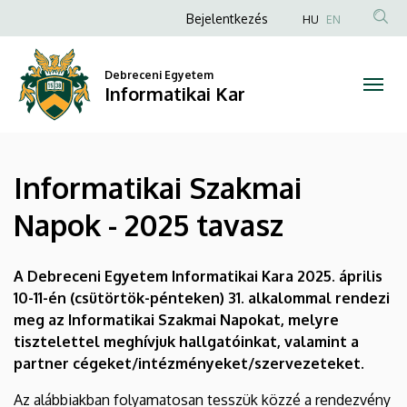
Informatikai
Ugrás
Anonim
Bejelentkezés
HU
EN
a
Felhasználói
Szakmai
tartalomra
fiók
Debreceni Egyetem
Napok
Informatikai Kar
menüje
-
2025
Informatikai Szakmai
tavasz
Napok - 2025 tavasz
|
Informatikai
A Debreceni Egyetem Informatikai Kara 2025. április
10-11-én (csütörtök-pénteken) 31. alkalommal rendezi
Kar
meg az Informatikai Szakmai Napokat, melyre
tisztelettel meghívjuk hallgatóinkat, valamint a
partner cégeket/intézményeket/szervezeteket.
Az alábbiakban folyamatosan tesszük közzé a rendezvény