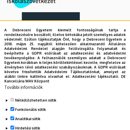
A Debreceni Egyetem kiemelt fontosságúnak tartja a
rendelkezésére bocsátott, illetve birtokába jutott személyes adatok
védelmét. Ezúton tájékoztatjuk Önt, hogy a Debreceni Egyetem a
2018. május 25. napjától kötelezően alkalmazandó Általános
Adatvédelmi Rendelet alapján felülvizsgálta folyamatait és
beépítette a GDPR előírásait az adatkezelési és adatvédelmi
tevékenységébe. A felhasználók személyes adatait a Debreceni
Egyetem korábban is teljes körültekintéssel kezelte, megfelelve az
érvényben lévő adatkezelési szabályozásoknak. A GDPR előírásait
követve frissítettük Adatvédelmi Tájékoztatónkat, amelyet az
alábbi linkre kattintva olvashat el:
Adatkezelési tájékoztató.
DE
Kancellária WAV Központ
További információk
Nélkülözhetetlen sütik
Legutóbbi frissítés:
2025. 04. 18. 11:55
Funkcionális sütik
Analitikai sütik
Hirdetési sütik