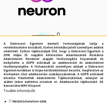
A Debreceni Egyetem kiemelt fontosságúnak tartja a
rendelkezésére bocsátott, illetve birtokába jutott személyes adatok
védelmét. Ezúton tájékoztatjuk Önt, hogy a Debreceni Egyetem a
2018. május 25. napjától kötelezően alkalmazandó Általános
Adatvédelmi Rendelet alapján felülvizsgálta folyamatait és
beépítette a GDPR előírásait az adatkezelési és adatvédelmi
tevékenységébe. A felhasználók személyes adatait a Debreceni
Egyetem korábban is teljes körültekintéssel kezelte, megfelelve az
érvényben lévő adatkezelési szabályozásoknak. A GDPR előírásait
követve frissítettük Adatvédelmi Tájékoztatónkat, amelyet az
alábbi linkre kattintva olvashat el:
Adatkezelési tájékoztató.
DE
Kancellária WAV Központ
További információk
​​​​​​​
Nélkülözhetetlen sütik