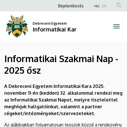
Informatikai
Ugrás
Anonim
Bejelentkezés
HU
EN
a
Felhasználói
Szakmai
tartalomra
fiók
Debreceni Egyetem
Nap
Informatikai Kar
menüje
-
2025
Informatikai Szakmai Nap -
ősz
2025 ősz
|
Informatikai
A Debreceni Egyetem Informatikai Kara 2025.
november 11-én (kedden) 32. alkalommal rendezi meg
Kar
az Informatikai Szakmai Napot, melyre tisztelettel
meghívjuk hallgatóinkat, valamint a partner
cégeket/intézményeket/szervezeteket.
Az alábbiakban folyamatosan tesszük közzé a rendezvény