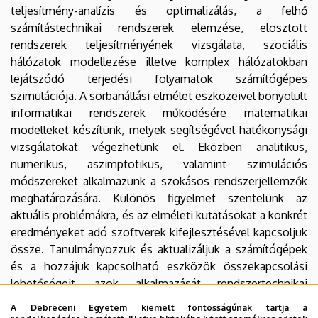
teljesítmény-analízis és optimalizálás, a felhő
számítástechnikai rendszerek elemzése, elosztott
rendszerek teljesítményének vizsgálata, szociális
hálózatok modellezése illetve komplex hálózatokban
lejátszódó terjedési folyamatok számítógépes
szimulációja. A sorbanállási elmélet eszközeivel bonyolult
informatikai rendszerek működésére matematikai
modelleket készítünk, melyek segítségével hatékonysági
vizsgálatokat végezhetünk el. Eközben analitikus,
numerikus, aszimptotikus, valamint szimulációs
módszereket alkalmazunk a szokásos rendszerjellemzők
meghatározására. Különös figyelmet szentelünk az
aktuális problémákra, és az elméleti kutatásokat a konkrét
eredményeket adó szoftverek kifejlesztésével kapcsoljuk
össze. Tanulmányozzuk és aktualizáljuk a számítógépek
és a hozzájuk kapcsolható eszközök összekapcsolási
lehetőségeit, azok alkalmazását rendszertechnikai
tervezéshez, üzemeltetéshez. Figyelemmel kísérjük a
A Debreceni Egyetem kiemelt fontosságúnak tartja a
különböző rendszerek közötti átviteli lehetőségeket,