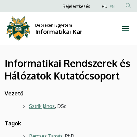
Informatikai
Ugrás
Anonim
Bejelentkezés
HU
EN
a
Felhasználói
Rendszerek
tartalomra
fiók
Debreceni Egyetem
és
Informatikai Kar
menüje
Hálózatok
Kutatócsoport
Informatikai Rendszerek és
|
Hálózatok Kutatócsoport
Informatikai
Kar
Vezető
Sztrik János
, DSc
Tagok
Bérczes Tamás
, PhD