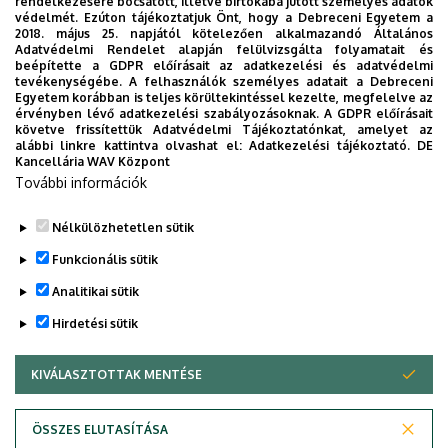
rendelkezésére bocsátott, illetve birtokába jutott személyes adatok
védelmét. Ezúton tájékoztatjuk Önt, hogy a Debreceni Egyetem a
különösen a hang- és képátvitelt, beleértve azok
2018. május 25. napjától kötelezően alkalmazandó Általános
biztonsági vonatkozásait is. Vizsgáljuk a folyamatok
Adatvédelmi Rendelet alapján felülvizsgálta folyamatait és
beépítette a GDPR előírásait az adatkezelési és adatvédelmi
vezérlése és szabályozása elméletének ipari és
tevékenységébe. A felhasználók személyes adatait a Debreceni
tudományos alkalmazási lehetőségeit, különös tekintettel
Egyetem korábban is teljes körültekintéssel kezelte, megfelelve az
érvényben lévő adatkezelési szabályozásoknak. A GDPR előírásait
azok méréstechnikai vonatkozásaira. Nyomon követjük a
követve frissítettük Adatvédelmi Tájékoztatónkat, amelyet az
nemzetközi kutatási trendeket, és aktívan részt vállalunk a
alábbi linkre kattintva olvashat el:
Adatkezelési tájékoztató.
DE
Kancellária WAV Központ
hazai és nemzetközi együttműködésekben és
További információk
projektekben, törekedünk az elméleti kutatási ismeretek
gyakorlati alkalmazására.
Nélkülözhetetlen sütik
Legutóbbi frissítés:
2023. 01. 26. 17:51
Funkcionális sütik
Analitikai sütik
Hirdetési sütik
KIVÁLASZTOTTAK MENTÉSE
WITHDRAW CONSENT
Adatvédelem
Adatvédelem
ÖSSZES ELUTASÍTÁSA