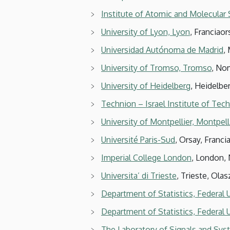
Institute of Atomic and Molecular
University of Lyon, Lyon
, Franciao
Universidad Autónoma de Madrid
,
University of Tromso, Tromso
, No
University of Heidelberg
, Heidelb
Technion – Israel Institute of Tec
University of Montpellier, Montpell
Université Paris-Sud
, Orsay, Franci
Imperial College London
, London, 
Universita’ di Trieste
, Trieste, Ola
Department of Statistics, Federal U
Department of Statistics, Federal 
The Laboratory of Signals and Sys