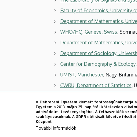
Faculty of Economics, University o
Department of Mathematics, Univer
WHO/HQ, Geneve, Swiss
, Somnat
Department of Mathematics, Unive
Department of Sociology, Universit
Center for Demography & Ecology, 
UMIST, Manchester
, Nagy-Britanni
CWRU, Department of Statistics
, 
UCSB, Department of Statistics
, U
A Debreceni Egyetem kiemelt fontosságúnak tartja a
WSU, Department of Mathematics
Egyetem a 2018. május 25. napjától kötelezően alkalm
adatvédelmi tevékenységébe. A felhasználók személ
Cardiff University, School of Math
szabályozásoknak. A GDPR előírásait követve frissítet
Központ
National Technical University of Uk
További információk