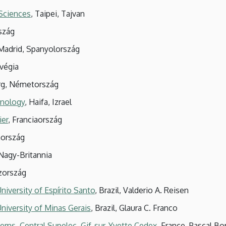
 Sciences
, Taipei, Tajvan
rszág
 Madrid, Spanyolország
rvégia
erg, Németország
hnology
, Haifa, Izrael
ier
, Franciaország
aország
Nagy-Britannia
szország
niversity of Espírito Santo
, Brazil, Valderio A. Reisen
University of Minas Gerais
, Brazil, Glaura C. Franco
tems, Central Supelec, Gif-sur-Yvette Cedex
, France, Pascal B