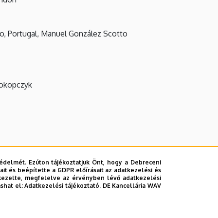
o, Portugal, Manuel González Scotto
rokopczyk
édelmét. Ezúton tájékoztatjuk Önt, hogy a Debreceni
it és beépítette a GDPR előírásait az adatkezelési és
kezelte, megfelelve az érvényben lévő adatkezelési
ashat el:
Adatkezelési tájékoztató.
DE Kancellária WAV