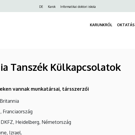
Felső
DE
Karok
Informatikai doktori iskola
navigáció
KARUNKRÓL
OKTATÁS
ia Tanszék Külkapcsolatok
eken vannak munkatársai, társszerzői
Britannia
, Franciaország
, DKFZ, Heidelberg, Németország
vne, Izrael.