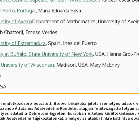
f Porto, Portugal
, Maria Eduarda Silva
sity of Aveiro
Department of Mathematics, University of Aveir
h Chatterji, Emese Verdes
rsity of Extremadura
, Spain, Inés del Puerto
y at Buffalo, State University of New York
, USA, Hanna Grol-P
University of Wisconsin
, Madison, USA, Mary McEniry
a
USA
SA
 rendelkezésére bocsátott, illetve birtokába jutott személyes adatok v
, USA
azandó Általános Adatvédelmi Rendelet alapján felülvizsgálta folyamata
yes adatait a Debreceni Egyetem korábban is teljes körültekintéssel 
ematics
, Cardiff, Wales,Nagy-Britannia
tük Adatvédelmi Tájékoztatónkat, amelyet az alábbi linkre kattintva olv
raine Kiev Polytechnic Institute
, Kiev, Ukrajna