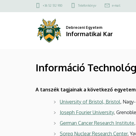
Információ
Ugrás
Felső
+36 52 512 900
Telefonkönyv
e-mail
a
kapcsolat
Technológia
tartalomra
menü
Tanszék
Debreceni Egyetem
Informatikai Kar
Külkapcsolatok
|
Információ Technológ
Informatikai
Kar
A tanszék tagjainak a következő egyetem
University of Bristol, Bristol
, Nagy-
Joseph Fourier University
, Grenoble
German Cancer Research Institute
Soreq Nuclear Research Center
, Ya