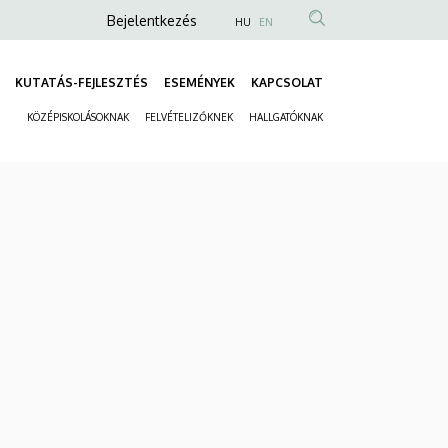
Anonim
Bejelentkezés
HU
EN
Felhasználói
fiók
KUTATÁS-FEJLESZTÉS
ESEMÉNYEK
KAPCSOLAT
Fő
menüje
KÖZÉPISKOLÁSOKNAK
FELVÉTELIZŐKNEK
HALLGATÓKNAK
navigáció
Másodlagos
navigáció