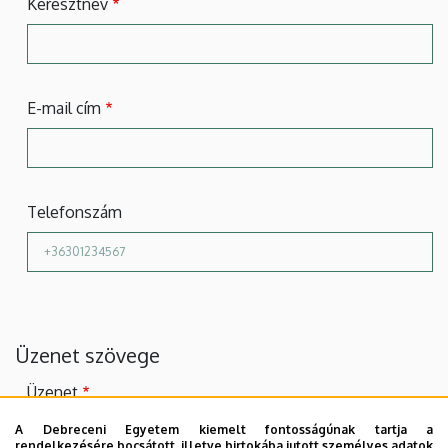
Keresztnév
E-mail cím
Telefonszám
Üzenet szövege
Üzenet
A Debreceni Egyetem kiemelt fontosságúnak tartja a
rendelkezésére bocsátott, illetve birtokába jutott személyes adatok