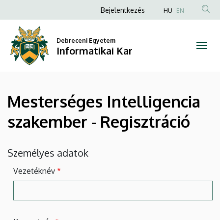
Mesterséges
Ugrás
Anonim
Bejelentkezés
HU
EN
a
Felhasználói
Intelligencia
tartalomra
fiók
Debreceni Egyetem
szakember
Informatikai Kar
menüje
-
Regisztráció
Mesterséges Intelligencia
|
szakember - Regisztráció
Informatikai
Kar
Személyes adatok
Vezetéknév