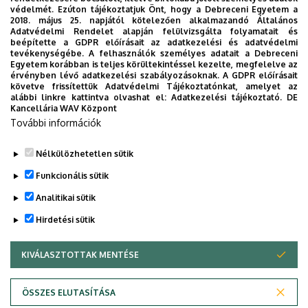
védelmét. Ezúton tájékoztatjuk Önt, hogy a Debreceni Egyetem a
2018. május 25. napjától kötelezően alkalmazandó Általános
Adatvédelmi Rendelet alapján felülvizsgálta folyamatait és
beépítette a GDPR előírásait az adatkezelési és adatvédelmi
tevékenységébe. A felhasználók személyes adatait a Debreceni
Egyetem korábban is teljes körültekintéssel kezelte, megfelelve az
érvényben lévő adatkezelési szabályozásoknak. A GDPR előírásait
követve frissítettük Adatvédelmi Tájékoztatónkat, amelyet az
alábbi linkre kattintva olvashat el:
Adatkezelési tájékoztató.
DE
Kancellária WAV Központ
Az
Adatkezelési tájékoztatót
megismerve hozzájárulok
További információk
adataim felhasználásához.
Nélkülözhetetlen sütik
Funkcionális sütik
Analitikai sütik
Hirdetési sütik
KIVÁLASZTOTTAK MENTÉSE
WITHDRAW CONSENT
Adatvédelem
Adatvédelem
ÖSSZES ELUTASÍTÁSA