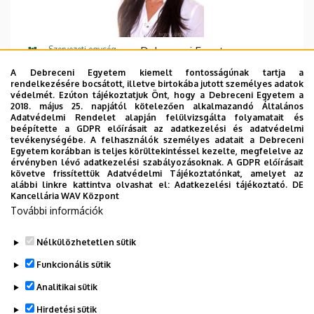
Szervezeti egység
Debreceni Egyetem,
Informatikai Kar
A Debreceni Egyetem kiemelt fontosságúnak tartja a
rendelkezésére bocsátott, illetve birtokába jutott személyes adatok
Központi telefonszám
+36 52 512 900
védelmét. Ezúton tájékoztatjuk Önt, hogy a Debreceni Egyetem a
2018. május 25. napjától kötelezően alkalmazandó Általános
Adatvédelmi Rendelet alapján felülvizsgálta folyamatait és
E-mail cím
korcsmaros.berta@science.un
beépítette a GDPR előírásait az adatkezelési és adatvédelmi
ideb.hu
tevékenységébe. A felhasználók személyes adatait a Debreceni
Egyetem korábban is teljes körültekintéssel kezelte, megfelelve az
érvényben lévő adatkezelési szabályozásoknak. A GDPR előírásait
Cím
4028 Debrecen Kassai út 26
követve frissítettük Adatvédelmi Tájékoztatónkat, amelyet az
alábbi linkre kattintva olvashat el:
Adatkezelési tájékoztató.
DE
Emelet, ajtó
2. emelet, 219
Kancellária WAV Központ
További információk
Weboldal
Szervezeti weboldal
Nélkülözhetetlen sütik
Funkcionális sütik
Analitikai sütik
Hirdetési sütik