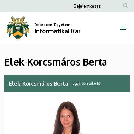
Elek-
Ugrás
Anonim
Bejelentkezés
a
Felhasználói
Korcsmáros
tartalomra
fiók
Debreceni Egyetem
Berta
Informatikai Kar
menüje
|
Informatikai
Elek-Korcsmáros Berta
Kar
Elek-Korcsmáros Berta
ügyvivő-szakértő