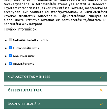
beépítette a GDPR előírásait az adatkezelési és adatvédelmi
tevékenységébe. A felhasználók személyes adatait a Debreceni
Weboldal
Szervezeti weboldal
Egyetem korábban is teljes körültekintéssel kezelte, megfelelve az
Weboldal
érvényben lévő adatkezelési szabályozásoknak. A GDPR előírásait
követve frissítettük Adatvédelmi Tájékoztatónkat, amelyet az
Tudóstér profil
alábbi linkre kattintva olvashat el:
Adatkezelési tájékoztató.
DE
Kancellária WAV Központ
További információk
Önéletrajz
Nélkülözhetetlen sütik
Legutóbbi frissítés:
2024. 04. 24. 09:15
Funkcionális sütik
Analitikai sütik
Hirdetési sütik
KIVÁLASZTOTTAK MENTÉSE
WITHDRAW CONSENT
Adatvédelem
Adatvédelem
ÖSSZES ELUTASÍTÁSA
Technikai információk
ÖSSZES ELFOGADÁSA
Copyright © 2026 Unideb