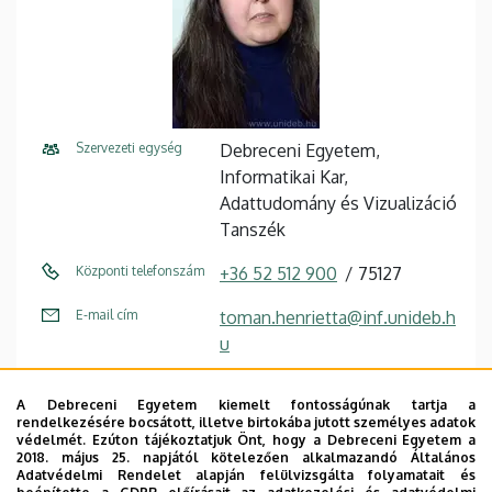
Szervezeti egység
Debreceni Egyetem,
Informatikai Kar,
Adattudomány és Vizualizáció
Tanszék
Központi telefonszám
+36 52 512 900
75127
E-mail cím
toman.henrietta@inf.unideb.h
u
Cím
4028 Debrecen, Kassai út 26.
A Debreceni Egyetem kiemelt fontosságúnak tartja a
rendelkezésére bocsátott, illetve birtokába jutott személyes adatok
Épület
Informatikai Kar épület
védelmét. Ezúton tájékoztatjuk Önt, hogy a Debreceni Egyetem a
2018. május 25. napjától kötelezően alkalmazandó Általános
Emelet, ajtó
1. emelet, I127 (oktatói szoba)
Adatvédelmi Rendelet alapján felülvizsgálta folyamatait és