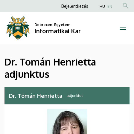
Dr.
Ugrás
Anonim
Bejelentkezés
HU
EN
a
Felhasználói
Tomán
tartalomra
fiók
Debreceni Egyetem
Henrietta
Informatikai Kar
menüje
adjunktus
|
Dr. Tomán Henrietta
Informatikai
adjunktus
Kar
Dr. Tomán Henrietta
adjunktus