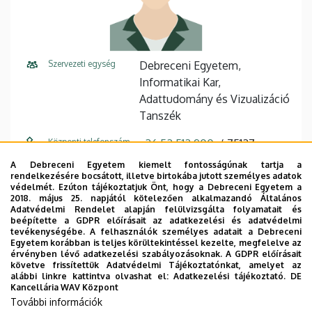
Szervezeti egység
Debreceni Egyetem,
Informatikai Kar,
Adattudomány és Vizualizáció
Tanszék
Központi telefonszám
+36 52 512 900
75127
A Debreceni Egyetem kiemelt fontosságúnak tartja a
E-mail cím
papp.ildiko@inf.unideb.hu
rendelkezésére bocsátott, illetve birtokába jutott személyes adatok
védelmét. Ezúton tájékoztatjuk Önt, hogy a Debreceni Egyetem a
Cím
4028 Debrecen, Kassai út 26.
2018. május 25. napjától kötelezően alkalmazandó Általános
Adatvédelmi Rendelet alapján felülvizsgálta folyamatait és
beépítette a GDPR előírásait az adatkezelési és adatvédelmi
Épület
Informatikai Kar épület
tevékenységébe. A felhasználók személyes adatait a Debreceni
Egyetem korábban is teljes körültekintéssel kezelte, megfelelve az
Emelet, ajtó
1. emelet, I127 (oktatói szoba)
érvényben lévő adatkezelési szabályozásoknak. A GDPR előírásait
követve frissítettük Adatvédelmi Tájékoztatónkat, amelyet az
alábbi linkre kattintva olvashat el:
Adatkezelési tájékoztató.
DE
Weboldal
Szervezeti weboldal
Kancellária WAV Központ
Weboldal
További információk