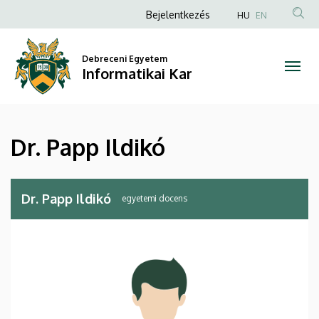
Dr.
Ugrás
Anonim
Bejelentkezés
HU
EN
a
Felhasználói
Papp
tartalomra
fiók
Debreceni Egyetem
Ildikó
Informatikai Kar
menüje
|
Informatikai
Dr. Papp Ildikó
Kar
Dr. Papp Ildikó
egyetemi docens