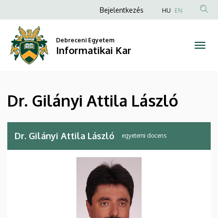
Dr.
Ugrás
Anonim
Bejelentkezés
HU
EN
a
Felhasználói
Gilányi
tartalomra
fiók
Debreceni Egyetem
Attila
Informatikai Kar
menüje
László
|
Dr. Gilányi Attila László
Informatikai
Kar
Dr. Gilányi Attila László
egyetemi docens