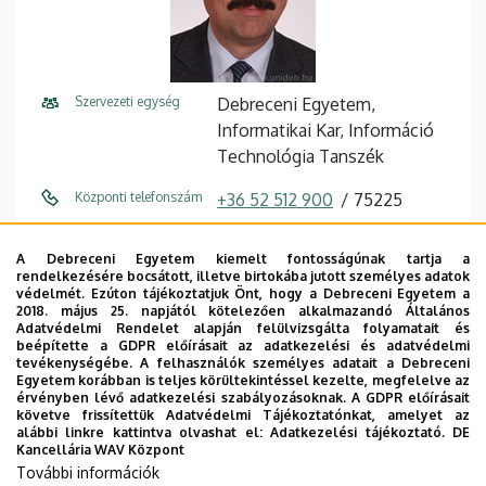
Szervezeti egység
Debreceni Egyetem,
Informatikai Kar, Információ
Technológia Tanszék
Központi telefonszám
+36 52 512 900
75225
E-mail cím
gilanyi.attila@inf.unideb.hu
A Debreceni Egyetem kiemelt fontosságúnak tartja a
rendelkezésére bocsátott, illetve birtokába jutott személyes adatok
Cím
4028 Debrecen, Kassai út 26.
védelmét. Ezúton tájékoztatjuk Önt, hogy a Debreceni Egyetem a
2018. május 25. napjától kötelezően alkalmazandó Általános
Épület
Informatikai Kar épület
Adatvédelmi Rendelet alapján felülvizsgálta folyamatait és
beépítette a GDPR előírásait az adatkezelési és adatvédelmi
tevékenységébe. A felhasználók személyes adatait a Debreceni
Emelet, ajtó
2. emelet, I225 (oktatói
Egyetem korábban is teljes körültekintéssel kezelte, megfelelve az
szoba)
érvényben lévő adatkezelési szabályozásoknak. A GDPR előírásait
követve frissítettük Adatvédelmi Tájékoztatónkat, amelyet az
alábbi linkre kattintva olvashat el:
Adatkezelési tájékoztató.
DE
Weboldal
Szervezeti weboldal
Kancellária WAV Központ
Weboldal
További információk