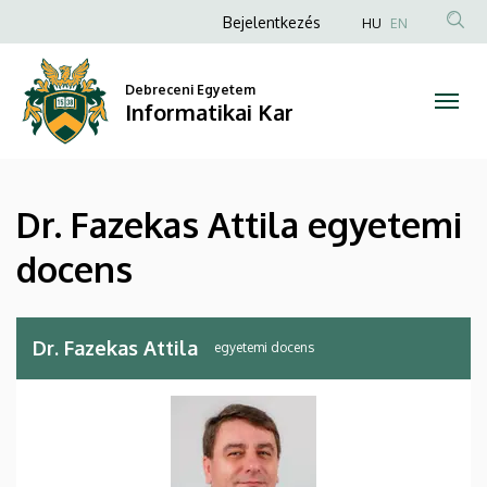
Dr.
Ugrás
Anonim
Bejelentkezés
HU
EN
a
Felhasználói
Fazekas
tartalomra
fiók
Debreceni Egyetem
Attila
Informatikai Kar
menüje
egyetemi
docens
Dr. Fazekas Attila egyetemi
|
docens
Informatikai
Kar
Dr. Fazekas Attila
egyetemi docens