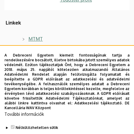
Linkek
MTMT
A Debreceni Egyetem kiemelt fontosságúnak tartja a
rendelkezésére bocsátott, illetve birtokába jutott személyes adatok
védelmét. Ezúton tájékoztatjuk Önt, hogy a Debreceni Egyetem a
Főbb kutatási irányok
2018. május 25. napjától kötelezően alkalmazandó Általános
Adatvédelmi Rendelet alapján felülvizsgálta folyamatait és
Digitális képfeldolgozás
beépítette a GDPR előírásait az adatkezelési és adatvédelmi
tevékenységébe. A felhasználók személyes adatait a Debreceni
Egyetem korábban is teljes körültekintéssel kezelte, megfelelve az
Alakfelismerés
érvényben lévő adatkezelési szabályozásoknak. A GDPR előírásait
követve frissítettük Adatvédelmi Tájékoztatónkat, amelyet az
Bináris osztályozás kiegyensúlyozatlan
alábbi linkre kattintva olvashat el:
Adatkezelési tájékoztató.
DE
adatokon
Kancellária WAV Központ
További információk
Nélkülözhetetlen sütik