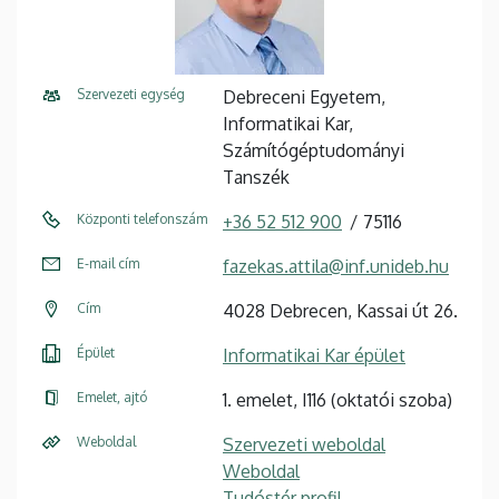
Szervezeti egység
Debreceni Egyetem,
Informatikai Kar,
Számítógéptudományi
Tanszék
Központi telefonszám
+36 52 512 900
75116
E-mail cím
fazekas.attila@inf.unideb.hu
Cím
4028 Debrecen, Kassai út 26.
Épület
Informatikai Kar épület
Emelet, ajtó
1. emelet, I116 (oktatói szoba)
Weboldal
Szervezeti weboldal
Weboldal
Tudóstér profil