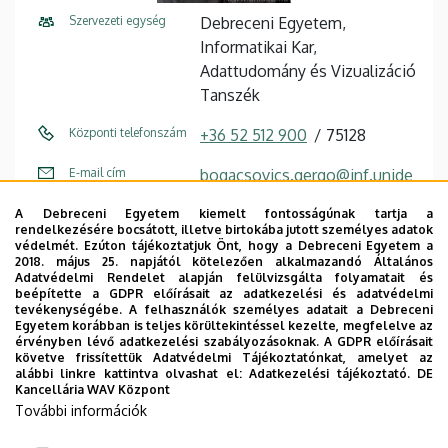
Szervezeti egység
Debreceni Egyetem,
Informatikai Kar,
Adattudomány és Vizualizáció
Tanszék
Központi telefonszám
+36 52 512 900
75128
E-mail cím
bogacsovics.gergo@inf.unide
b.hu,
A Debreceni Egyetem kiemelt fontosságúnak tartja a
bogacsovics.gergo@euipar.un
rendelkezésére bocsátott, illetve birtokába jutott személyes adatok
ideb.hu
védelmét. Ezúton tájékoztatjuk Önt, hogy a Debreceni Egyetem a
2018. május 25. napjától kötelezően alkalmazandó Általános
Adatvédelmi Rendelet alapján felülvizsgálta folyamatait és
Cím
4028 Debrecen Kassai út 26
beépítette a GDPR előírásait az adatkezelési és adatvédelmi
tevékenységébe. A felhasználók személyes adatait a Debreceni
Épület
Informatikai Kar épület
Egyetem korábban is teljes körültekintéssel kezelte, megfelelve az
érvényben lévő adatkezelési szabályozásoknak. A GDPR előírásait
követve frissítettük Adatvédelmi Tájékoztatónkat, amelyet az
Emelet, ajtó
1. emelet, I128 (oktatói szoba)
alábbi linkre kattintva olvashat el:
Adatkezelési tájékoztató.
DE
Kancellária WAV Központ
Weboldal
Szervezeti weboldal
További információk
Tudóstér profil