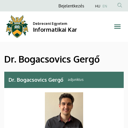
Dr.
Ugrás
Anonim
Bejelentkezés
HU
EN
a
Felhasználói
Bogacsovics
tartalomra
fiók
Debreceni Egyetem
Gergő
Informatikai Kar
menüje
|
Informatikai
Dr. Bogacsovics Gergő
Kar
Dr. Bogacsovics Gergő
adjunktus