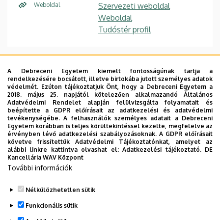
Weboldal
Szervezeti weboldal
Weboldal
Tudóstér profil
A Debreceni Egyetem kiemelt fontosságúnak tartja a
Publikációs lista
rendelkezésére bocsátott, illetve birtokába jutott személyes adatok
védelmét. Ezúton tájékoztatjuk Önt, hogy a Debreceni Egyetem a
2018. május 25. napjától kötelezően alkalmazandó Általános
Főbb kutatási irányok
Adatvédelmi Rendelet alapján felülvizsgálta folyamatait és
beépítette a GDPR előírásait az adatkezelési és adatvédelmi
tevékenységébe. A felhasználók személyes adatait a Debreceni
IT biztonság
Egyetem korábban is teljes körültekintéssel kezelte, megfelelve az
érvényben lévő adatkezelési szabályozásoknak. A GDPR előírásait
Hálózatbiztonság
követve frissítettük Adatvédelmi Tájékoztatónkat, amelyet az
alábbi linkre kattintva olvashat el:
Adatkezelési tájékoztató.
DE
Rendszerbiztonság
Kancellária WAV Központ
További információk
Nélkülözhetetlen sütik
Legutóbbi frissítés:
2023. 06. 01. 08:29
Funkcionális sütik