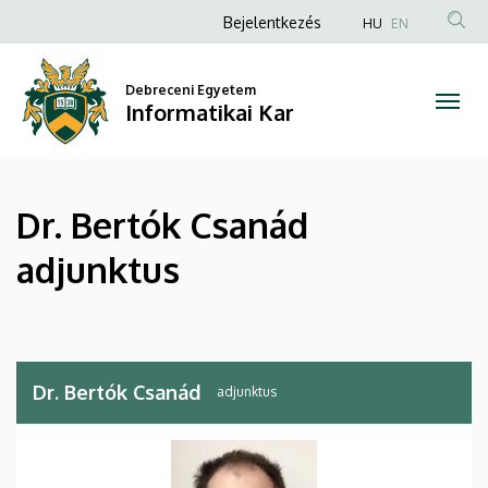
Dr.
Ugrás
Anonim
Bejelentkezés
HU
EN
a
Felhasználói
Bertók
tartalomra
fiók
Debreceni Egyetem
Csanád
Informatikai Kar
menüje
adjunktus
|
Dr. Bertók Csanád
Informatikai
adjunktus
Kar
Dr. Bertók Csanád
adjunktus