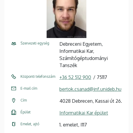
Szervezeti egység
Debreceni Egyetem,
Informatikai Kar,
Számítógéptudományi
Tanszék
Központi telefonszám
+36 52 512 900
75117
E-mail cím
bertok.csanad@inf.unideb.hu
Cím
4028 Debrecen, Kassai út 26.
Épület
Informatikai Kar épület
Emelet, ajtó
1. emelet, I117