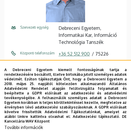
Szervezeti egység
Debreceni Egyetem,
Informatikai Kar, Információ
Technológia Tanszék
Központi telefonszám
+36 52 512 900
75226
E-mail cím
adamko.attila@inf.unideb.hu
A Debreceni Egyetem kiemelt fontosságúnak tartja a
rendelkezésére bocsátott, illetve birtokába jutott személyes adatok
Cím
4028 Debrecen, Kassai út 26.
védelmét. Ezúton tájékoztatjuk Önt, hogy a Debreceni Egyetem a
2018. május 25. napjától kötelezően alkalmazandó Általános
Épület
Informatikai Kar épület
Adatvédelmi Rendelet alapján felülvizsgálta folyamatait és
beépítette a GDPR előírásait az adatkezelési és adatvédelmi
tevékenységébe. A felhasználók személyes adatait a Debreceni
Emelet, ajtó
2. emelet, I226 (oktatói
Egyetem korábban is teljes körültekintéssel kezelte, megfelelve az
szoba)
érvényben lévő adatkezelési szabályozásoknak. A GDPR előírásait
követve frissítettük Adatvédelmi Tájékoztatónkat, amelyet az
alábbi linkre kattintva olvashat el:
Adatkezelési tájékoztató.
DE
Weboldal
Szervezeti weboldal
Kancellária WAV Központ
Weboldal
További információk