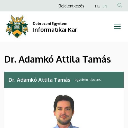
Dr.
Ugrás
Anonim
Bejelentkezés
HU
EN
a
Felhasználói
Adamkó
tartalomra
fiók
Debreceni Egyetem
Attila
Informatikai Kar
menüje
Tamás
|
Dr. Adamkó Attila Tamás
Informatikai
Kar
Dr. Adamkó Attila Tamás
egyetemi docens