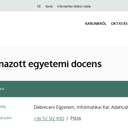
Felső
DE
Karok
Informatikai doktori iskola
navigáció
KARUNKRÓL
OKTATÁS
mazott egyetemi docens
ens
ység
Debreceni Egyetem, Informatikai Kar, Adattu
fonszám
+36 52 512 900
75126