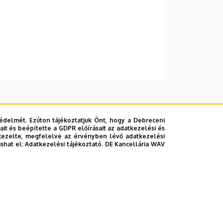
édelmét. Ezúton tájékoztatjuk Önt, hogy a Debreceni
it és beépítette a GDPR előírásait az adatkezelési és
kezelte, megfelelve az érvényben lévő adatkezelési
ashat el:
Adatkezelési tájékoztató.
DE Kancellária WAV