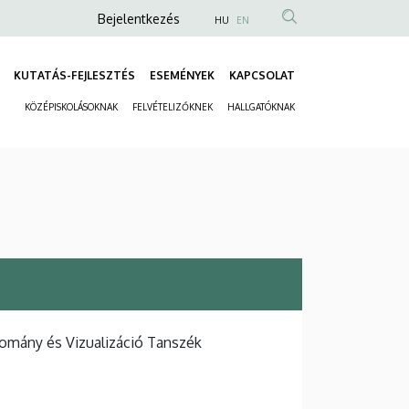
Anonim
Bejelentkezés
HU
EN
Felhasználói
fiók
KUTATÁS-FEJLESZTÉS
ESEMÉNYEK
KAPCSOLAT
Fő
menüje
KÖZÉPISKOLÁSOKNAK
FELVÉTELIZŐKNEK
HALLGATÓKNAK
navigáció
Másodlagos
navigáció
domány és Vizualizáció Tanszék