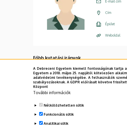
E-mail cím
Cím
Épület
Weboldal
Főbb kutatási irányok
differenciálgeometria,
A Debreceni Egyetem kiemelt fontosságúnak tartja a
Egyetem a 2018. május 25. napjától kötelezően alkalm
adatvédelmi tevékenységébe. A felhasználók személ
számítógéppel támogatott geometr
szabályozásoknak. A GDPR előírásait követve frissítet
Központ
általános metrikus terek vizsgálata
További információk
Legutóbbi frissítés:
2023. 03. 17. 12:46
Nélkülözhetetlen sütik
Funkcionális sütik
Analitikai sütik