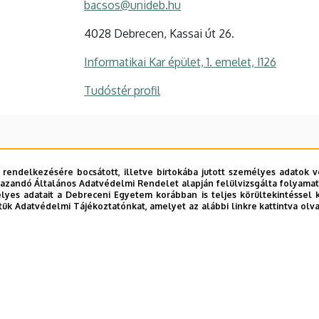
bacsos@unideb.hu
4028 Debrecen, Kassai út 26.
Informatikai Kar épület, 1. emelet, I126
Tudóstér profil
 rendelkezésére bocsátott, illetve birtokába jutott személyes adatok v
azandó Általános Adatvédelmi Rendelet alapján felülvizsgálta folyamata
yes adatait a Debreceni Egyetem korábban is teljes körültekintéssel 
iai kutatások,
tük Adatvédelmi Tájékoztatónkat, amelyet az alábbi linkre kattintva olv