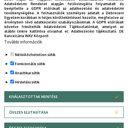
Számítógép-hálózatok oktatási segédlet
Adatvédelmi Rendelet alapján felülvizsgálta folyamatait és
beépítette a GDPR előírásait az adatkezelési és adatvédelmi
Almási Béla 2011 (html jegyzet)
tevékenységébe. A felhasználók személyes adatait a Debreceni
Alapfogalmak. Fizikai réteg.
Egyetem korábban is teljes körültekintéssel kezelte, megfelelve az
érvényben lévő adatkezelési szabályozásoknak. A GDPR előírásait
Adatkapcsolati réteg. Hálózati réteg. IP
követve frissítettük Adatvédelmi Tájékoztatónkat, amelyet az
forgalomirányítás. Szállítási réteg.
alábbi linkre kattintva olvashat el:
Adatkezelési tájékoztató.
DE
Kancellária WAV Központ
Alkalmazási réteg.
További információk
Digitális Tankönyvtár
Nélkülözhetetlen sütik
Legutóbbi frissítés:
2023. 01. 26. 17:51
Funkcionális sütik
Analitikai sütik
Hirdetési sütik
KIVÁLASZTOTTAK MENTÉSE
WITHDRAW CONSENT
Adatvédelem
Adatvédelem
ÖSSZES ELUTASÍTÁSA
Technikai információk