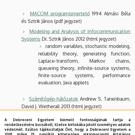
MACOM programismertető
1994 Almási Béla
és Sztrik János (pdf jegyzet)
Modeling and Analysis of Infocommunication
Systems
Dr. Sztrik János 2012 (html jegyzet)
random variables, stochastic modeling,
reliability theory, generating function,
Laplace-transform, Markov chains,
queueing theory, infinite-source systems,
finite-source systems, performance
evaluation, Java applets
Számítógép-hálózatok
Andrew S. Tanenbaum,
David J. Wetherall 2013 (html jegyzet)
A Computer Networks. Fifth Edition
A Debreceni Egyetem kiemelt fontosságúnak tartja a
fordítása
rendelkezésére bocsátott, illetve birtokába jutott személyes adatok
védelmét. Ezúton tájékoztatjuk Önt, hogy a Debreceni Egyetem a
2018. május 25. napjától kötelezően alkalmazandó Általános