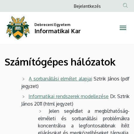
Számítógépes
Ugrás
Anonim
Bejelentkezés
a
Felhasználói
hálózatok
tartalomra
fiók
Debreceni Egyetem
|
Informatikai Kar
menüje
Informatikai
Kar
Számítógépes hálózatok
A sorbanállási elmélet alapjai
Sztrik János (pdf
jegyzet)
Informatikai rendszerek modellezése
Dr. Sztrik
János 2011 (html jegyzet)
Jelen segédlet a megbízhatóság-
elméleti és sorbanállási problémákra
koncentrálva a legfontosabbnak ítélt
eljárásokat és megközelítéseket tárgyalja.