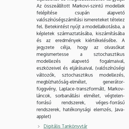
Az összeállított Markovi-szintű modellek
felépítése csupán alapvető
valószínűségszámítási ismereteket tételez
fel. Betekintést nyújt a modellalkotásba, a
képletek származtatásába, kiszámításába
és az eredmények kiértékelésébe. A
jegyzete célja, hogy az olvasókat
megismertesse a sztochasztikus
modellezés alapvető fogalmaival,
eszközeivel és eljárásaival. (valószínűségi
változók, sztochasztikus modellezés,
megbízhatóság-elmélet, generátor-
függvény, Laplace-transzformált, Markov-
láncok, sorbanállási elmélet, végtelen-
forrású rendszerek, véges-forrású
rendszerek, hatékonysági elemzés, Java-
applet)
Digitális Tankönyvtár