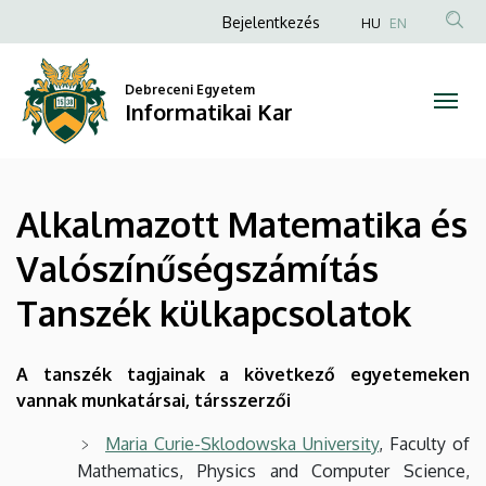
Alkalmazott
Ugrás
Anonim
Bejelentkezés
HU
EN
a
Felhasználói
Matematika
tartalomra
fiók
Debreceni Egyetem
és
Informatikai Kar
menüje
Valószínűségszámítás
Tanszék
Alkalmazott Matematika és
külkapcsolatok
Valószínűségszámítás
|
Tanszék külkapcsolatok
Informatikai
Kar
A tanszék tagjainak a következő egyetemeken
vannak munkatársai, társszerzői
Maria Curie-Sklodowska University
, Faculty of
Mathematics, Physics and Computer Science,