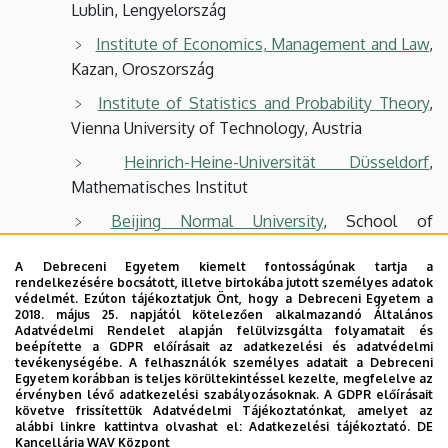
Lublin, Lengyelország
Institute of Economics, Management and Law
,
Kazan, Oroszország
Institute of Statistics and Probability Theory
,
Vienna University of Technology, Austria
Heinrich-Heine-Universität Düsseldorf
,
Mathematisches Institut
Beijing Normal University
, School of
Mathematical Sciences, China
A Debreceni Egyetem kiemelt fontosságúnak tartja a
Johannes Kepler Universität
, Linz
rendelkezésére bocsátott, illetve birtokába jutott személyes adatok
védelmét. Ezúton tájékoztatjuk Önt, hogy a Debreceni Egyetem a
Heidelberg Institute for Theoretical Studies
,
2018. május 25. napjától kötelezően alkalmazandó Általános
Adatvédelmi Rendelet alapján felülvizsgálta folyamatait és
Heidelberg
beépítette a GDPR előírásait az adatkezelési és adatvédelmi
tevékenységébe. A felhasználók személyes adatait a Debreceni
Facultad de Ciencias Exactas, Ingeniería y
Egyetem korábban is teljes körültekintéssel kezelte, megfelelve az
érvényben lévő adatkezelési szabályozásoknak. A GDPR előírásait
Agrimensura
(FCEIA-UNR), Deparment of Physics
követve frissítettük Adatvédelmi Tájékoztatónkat, amelyet az
and Chemistry, Argentina, Rosario varos
alábbi linkre kattintva olvashat el:
Adatkezelési tájékoztató.
DE
Kancellária WAV Központ