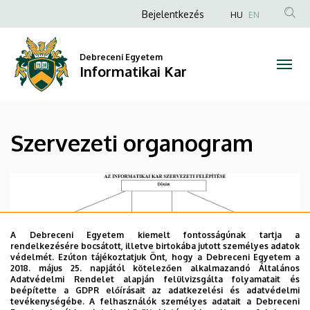
Szervezeti
Ugrás
Anonim
Bejelentkezés
HU
EN
a
Felhasználói
organogram
tartalomra
fiók
Debreceni Egyetem
|
Informatikai Kar
menüje
Informatikai
Kar
Szervezeti organogram
A Debreceni Egyetem kiemelt fontosságúnak tartja a
rendelkezésére bocsátott, illetve birtokába jutott személyes adatok
védelmét. Ezúton tájékoztatjuk Önt, hogy a Debreceni Egyetem a
2018. május 25. napjától kötelezően alkalmazandó Általános
Adatvédelmi Rendelet alapján felülvizsgálta folyamatait és
beépítette a GDPR előírásait az adatkezelési és adatvédelmi
tevékenységébe. A felhasználók személyes adatait a Debreceni