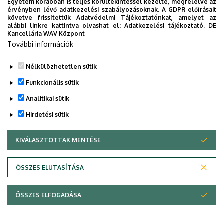
Egyetem korábban is teljes körültekintéssel kezelte, megfelelve az
érvényben lévő adatkezelési szabályozásoknak. A GDPR előírásait
követve frissítettük Adatvédelmi Tájékoztatónkat, amelyet az
alábbi linkre kattintva olvashat el:
Adatkezelési tájékoztató.
DE
Kancellária WAV Központ
További információk
Legutóbbi frissítés:
2023. 04. 19. 08:57
Nélkülözhetetlen sütik
Funkcionális sütik
Analitikai sütik
Hirdetési sütik
KIVÁLASZTOTTAK MENTÉSE
WITHDRAW CONSENT
Adatvédelem
Adatvédelem
ÖSSZES ELUTASÍTÁSA
Technikai információk
ÖSSZES ELFOGADÁSA
Copyright © 2026 Unideb