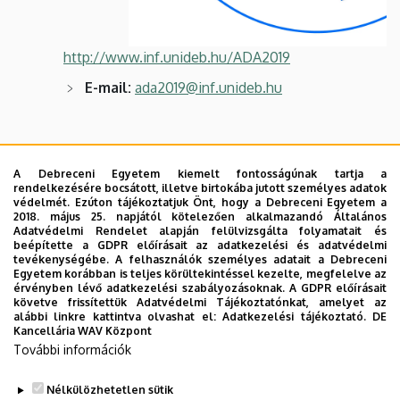
http://www.inf.unideb.hu/ADA2019
E-mail:
ada2019@inf.unideb.hu
A Debreceni Egyetem kiemelt fontosságúnak tartja a
rendelkezésére bocsátott, illetve birtokába jutott személyes adatok
védelmét. Ezúton tájékoztatjuk Önt, hogy a Debreceni Egyetem a
2018. május 25. napjától kötelezően alkalmazandó Általános
Adatvédelmi Rendelet alapján felülvizsgálta folyamatait és
beépítette a GDPR előírásait az adatkezelési és adatvédelmi
tevékenységébe. A felhasználók személyes adatait a Debreceni
Egyetem korábban is teljes körültekintéssel kezelte, megfelelve az
érvényben lévő adatkezelési szabályozásoknak. A GDPR előírásait
követve frissítettük Adatvédelmi Tájékoztatónkat, amelyet az
alábbi linkre kattintva olvashat el:
Adatkezelési tájékoztató.
DE
Kancellária WAV Központ
További információk
Nélkülözhetetlen sütik