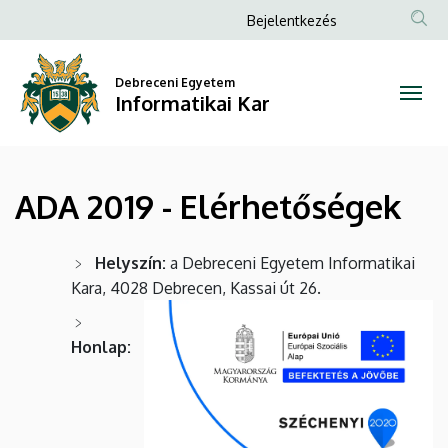
ADA
Ugrás
Anonim
Bejelentkezés
a
Felhasználói
2019
tartalomra
fiók
Debreceni Egyetem
-
Informatikai Kar
menüje
Elérhetőségek
|
ADA 2019 - Elérhetőségek
Informatikai
Kar
Helyszín:
a Debreceni Egyetem Informatikai
Kara, 4028 Debrecen, Kassai út 26.
Honlap: