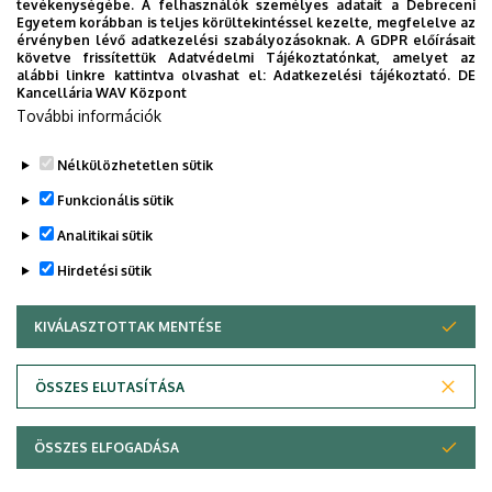
könyvtárosok eredményesen tudjanak reagálni.
tevékenységébe. A felhasználók személyes adatait a Debreceni
Egyetem korábban is teljes körültekintéssel kezelte, megfelelve az
érvényben lévő adatkezelési szabályozásoknak. A GDPR előírásait
követve frissítettük Adatvédelmi Tájékoztatónkat, amelyet az
alábbi linkre kattintva olvashat el:
Adatkezelési tájékoztató.
DE
Kancellária WAV Központ
További információk
Nélkülözhetetlen sütik
Legutóbbi frissítés:
2023. 02. 23. 11:48
Funkcionális sütik
Analitikai sütik
Hirdetési sütik
KIVÁLASZTOTTAK MENTÉSE
WITHDRAW CONSENT
Adatvédelem
Adatvédelem
ÖSSZES ELUTASÍTÁSA
Technikai információk
ÖSSZES ELFOGADÁSA
Copyright © 2026 Unideb