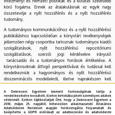
intézményi és nemzeti politikák és a kutatás szélesebb
körű fogalma. Ennek az átalakulásnak az egyik nagy
összetevője a nyílt hozzáférés és a nyílt hozzáférés
tudomány.
A tudományos kommunikációhoz és a nyílt hozzáférésű
publikáláshoz kapcsolódóan a könyvtári tevékenységek
jellemzően négy csoportba tartoznak: tudományos kiadói
szolgáltatások, nyílt hozzáférésű repozitóriumi
szolgáltatások, szerzői jogi kérdésekre irányuló
tanácsadás és a tudományos források értékelése. A
könyvtárosoknak átfogó perspektívával és tudással kell
rendelkezniük a hagyományos és nyílt hozzáférésű
disszeminációs modellekről, illetve naprakészen kell
lenniük a változó kommunikációs kérdésekben. Az
előadás összefoglalja, hogy a nyílt tudomány
A Debreceni Egyetem kiemelt fontosságúnak tartja a
rendelkezésére bocsátott, illetve birtokába jutott személyes adatok
megerősödésével hogyan változnak a könyvtárosi
védelmét. Ezúton tájékoztatjuk Önt, hogy a Debreceni Egyetem a
szerepkörök és milyen kompetenciák szükségesek
2018. május 25. napjától kötelezően alkalmazandó Általános
Adatvédelmi Rendelet alapján felülvizsgálta folyamatait és
ahhoz, hogy a változó kutatás támogatási igényekre a
beépítette a GDPR előírásait az adatkezelési és adatvédelmi