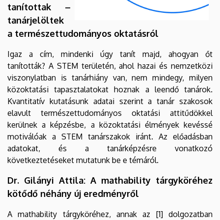
tanítottak –
tanárjelöltek
a természettudományos oktatásról
Igaz a cím, mindenki úgy tanít majd, ahogyan őt
tanították? A STEM területén, ahol hazai és nemzetközi
viszonylatban is tanárhiány van, nem mindegy, milyen
közoktatási tapasztalatokat hoznak a leendő tanárok.
Kvantitatív kutatásunk adatai szerint a tanár szakosok
elavult természettudományos oktatási attitűdökkel
kerülnek a képzésbe, a közoktatási élmények kevéssé
motiválóak a STEM tanárszakok iránt. Az előadásban
adatokat, és a tanárképzésre vonatkozó
következtetéseket mutatunk be e témáról.
Dr. Gilányi Attila: A mathability tárgyköréhez
kötődő néhány új eredményről
A mathability tárgyköréhez, annak az [1] dolgozatban