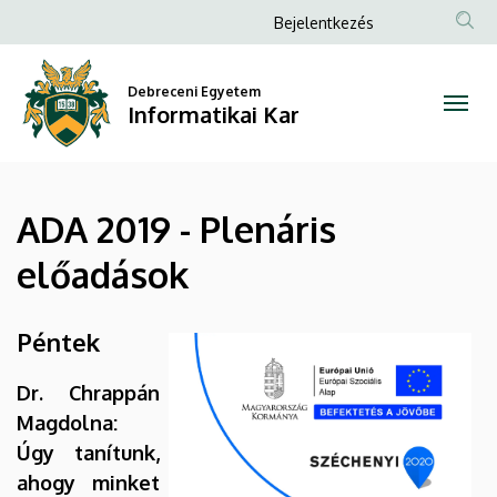
ADA
Ugrás
Anonim
Bejelentkezés
a
Felhasználói
2019
tartalomra
fiók
Debreceni Egyetem
-
Informatikai Kar
menüje
Plenáris
előadások
ADA 2019 - Plenáris
|
előadások
Informatikai
Kar
Péntek
Dr. Chrappán
Magdolna:
Úgy tanítunk,
ahogy minket