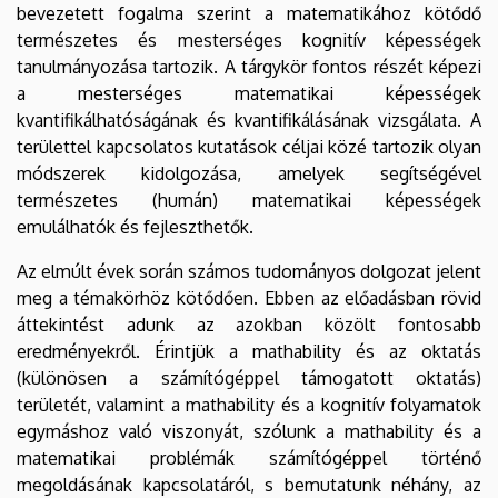
bevezetett fogalma szerint a matematikához kötődő
természetes és mesterséges kognitív képességek
tanulmányozása tartozik. A tárgykör fontos részét képezi
a mesterséges matematikai képességek
kvantifikálhatóságának és kvantifikálásának vizsgálata. A
területtel kapcsolatos kutatások céljai közé tartozik olyan
módszerek kidolgozása, amelyek segítségével
természetes (humán) matematikai képességek
emulálhatók és fejleszthetők.
Az elmúlt évek során számos tudományos dolgozat jelent
meg a témakörhöz kötődően. Ebben az előadásban rövid
áttekintést adunk az azokban közölt fontosabb
eredményekről. Érintjük a mathability és az oktatás
(különösen a számítógéppel támogatott oktatás)
területét, valamint a mathability és a kognitív folyamatok
egymáshoz való viszonyát, szólunk a mathability és a
matematikai problémák számítógéppel történő
megoldásának kapcsolatáról, s bemutatunk néhány, az