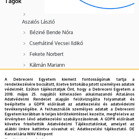
Tagok
Aszalós László
Béziné Bende Nóra
Cserhátiné Vecsei Ildikó
Fekete Norbert
Kálmán Mariann
Koroknai Rita
A Debreceni Egyetem kiemelt fontosságúnak tartja a
rendelkezésére bocsátott, illetve birtokába jutott személyes adatok
Matolcsy Zoltán
védelmét. Ezúton tájékoztatjuk Önt, hogy a Debreceni Egyetem a
2018. május 25. napjától kötelezően alkalmazandó Általános
Adatvédelmi Rendelet alapján felülvizsgálta folyamatait és
beépítette a GDPR előírásait az adatkezelési és adatvédelmi
tevékenységébe. A felhasználók személyes adatait a Debreceni
Egyetem korábban is teljes körültekintéssel kezelte, megfelelve az
érvényben lévő adatkezelési szabályozásoknak. A GDPR előírásait
követve frissítettük Adatvédelmi Tájékoztatónkat, amelyet az
alábbi linkre kattintva olvashat el:
Adatkezelési tájékoztató.
DE
Kancellária WAV Központ