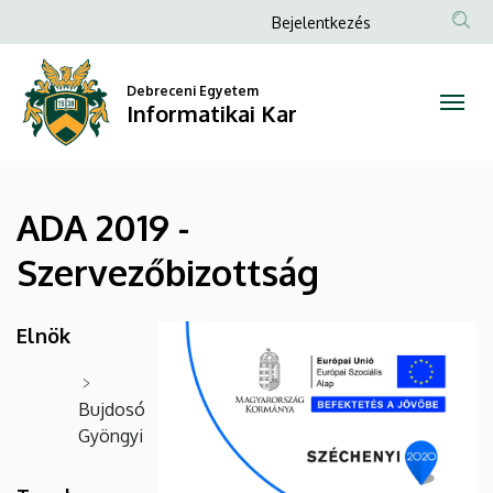
ADA
Ugrás
Anonim
Bejelentkezés
a
Felhasználói
2019
tartalomra
fiók
Debreceni Egyetem
-
Informatikai Kar
menüje
Szervezőbizottság
|
ADA 2019 -
Informatikai
Szervezőbizottság
Kar
Elnök
Bujdosó
Gyöngyi