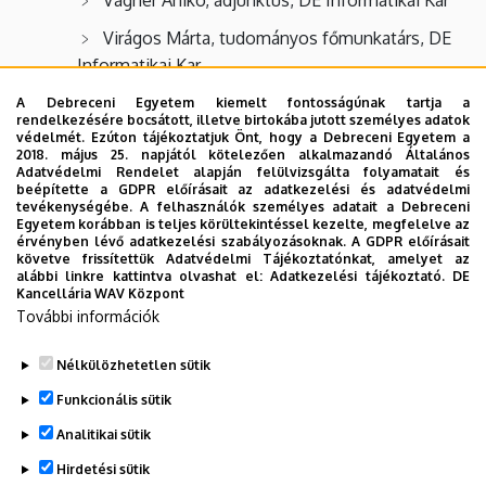
Virágos Márta, tudományos főmunkatárs, DE
Informatikai Kar
Zichar Marianna, egyetemi docens, DE
A Debreceni Egyetem kiemelt fontosságúnak tartja a
rendelkezésére bocsátott, illetve birtokába jutott személyes adatok
Informatikai Kar
védelmét. Ezúton tájékoztatjuk Önt, hogy a Debreceni Egyetem a
2018. május 25. napjától kötelezően alkalmazandó Általános
Adatvédelmi Rendelet alapján felülvizsgálta folyamatait és
beépítette a GDPR előírásait az adatkezelési és adatvédelmi
tevékenységébe. A felhasználók személyes adatait a Debreceni
Egyetem korábban is teljes körültekintéssel kezelte, megfelelve az
érvényben lévő adatkezelési szabályozásoknak. A GDPR előírásait
követve frissítettük Adatvédelmi Tájékoztatónkat, amelyet az
alábbi linkre kattintva olvashat el:
Adatkezelési tájékoztató.
DE
Kancellária WAV Központ
További információk
Nélkülözhetetlen sütik
Legutóbbi frissítés:
2023. 02. 23. 11:47
Funkcionális sütik
Analitikai sütik
Hirdetési sütik