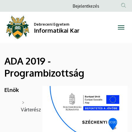
ADA
Ugrás
Anonim
Bejelentkezés
a
Felhasználói
2019
tartalomra
fiók
Debreceni Egyetem
-
Informatikai Kar
menüje
Programbizottság
|
ADA 2019 -
Informatikai
Programbizottság
Kar
Elnök
Várterész