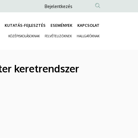
Anonim
Bejelentkezés
Felhasználói
fiók
KUTATÁS-FEJLESZTÉS
ESEMÉNYEK
KAPCSOLAT
Fő
menüje
KÖZÉPISKOLÁSOKNAK
FELVÉTELIZŐKNEK
HALLGATÓKNAK
navigáció
Másodlagos
navigáció
ter keretrendszer