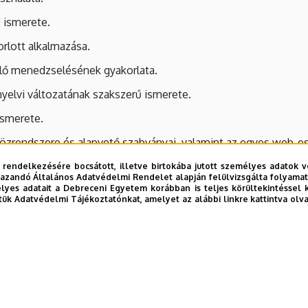
 ismerete.
orlott alkalmazása.
elő menedzselésének gyakorlata.
elvi változatának szakszerű ismerete.
ismerete.
közrendszere és alapvető szabványai, valamint az egyes web-e
ság, jogosultság kezelés.
 rendelkezésére bocsátott, illetve birtokába jutott személyes adatok v
azandó Általános Adatvédelmi Rendelet alapján felülvizsgálta folyamata
yes adatait a Debreceni Egyetem korábban is teljes körültekintéssel 
szközök programtechnikai használata és tervezése.
tük Adatvédelmi Tájékoztatónkat, amelyet az alábbi linkre kattintva olv
ési és megvalósítási ismeretek gyakorlott használata.
etodikák, és tesztelési technológiák ismerete.