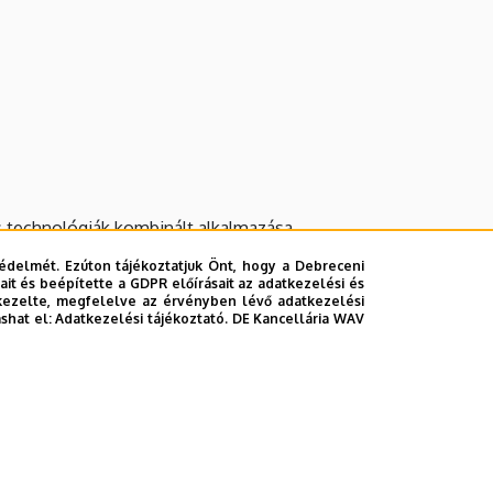
s technológiák kombinált alkalmazása.
édelmét. Ezúton tájékoztatjuk Önt, hogy a Debreceni
it és beépítette a GDPR előírásait az adatkezelési és
kezelte, megfelelve az érvényben lévő adatkezelési
ashat el:
Adatkezelési tájékoztató.
DE Kancellária WAV