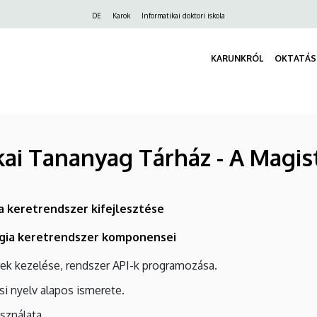
Felső
DE
Karok
Informatikai doktori iskola
navigáció
KARUNKRÓL
OKTATÁS
kai Tananyag Tárház - A Magis
a keretrendszer kifejlesztése
ógia keretrendszer komponensei
rek kezelése, rendszer API-k programozása.
i nyelv alapos ismerete.
sználata.