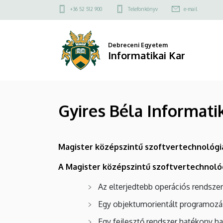
Gyires
Ugrás
Felső
+36 52 512 900
Telefonkönyv
e-mail
a
kapcsolat
Béla
tartalomra
menü
Informatikai
Debreceni Egyetem
Informatikai Kar
Tananyag
Tárház
Gyires Béla Informati
-
A
Magister középszintű szoftvertechnológi
Magister
A Magister középszintű szoftvertechnol
keretrendszer
Az elterjedtebb operációs rendsze
|
Egy objektumorientált programozás
Informatikai
Egy fejlesztő rendszer hatékony ha