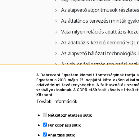
Kar
Az alapvető algoritmusok részletes
Az általános tervezési minták gyak
Valamilyen relációs adatbázis-kez
Az adatbázis-kezelő bemenő SQL ny
Az alapvető hálózati technológiák 
A web-es fejlesztés tervezési esz
Az intranetes és internetes bizton
A Debreceni Egyetem kiemelt fontosságúnak tartja a
Egyetem a 2018. május 25. napjától kötelezően alkalm
adatvédelmi tevékenységébe. A felhasználók személ
A produktivitást növelő (irodai) e
szabályozásoknak. A GDPR előírásait követve frissítet
Központ
A rendszertervezési, programtervez
További információk
A korszerű csoportos fejlesztési m
Nélkülözhetetlen sütik
Az elkészült Magiszter rendszer
Funkcionális sütik
Analitikai sütik
Legutóbbi frissítés:
2023. 01. 26. 17:51