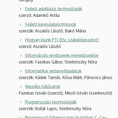
Fejlett adatbázis technológiák
szerző: Adamkó Attila
Fejlett keresőalgoritmusok
szerzők: Aszalós László, Bakó Mária
Hogyan írjunk PTI BSc szakdolgozatot?
szerző: Aszalós László
Információs rendszerek menedzselése
szerzők: Fazekas Gábor, Sterbinszky Nóra
Informatikai versenyfeladatok
szerzők: Kádek Tamás, Kósa Márk, Pánovics János
Neurális hálózatok
Fazekas István (szerző), Mező István (szerkesztő)
Programozási technológiák
szerzők: Kollár Lajos, Sterbinszky Nóra
Programozó Páternoszter újratöltve: C, C++,