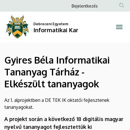
Gyires
Ugrás
Anonim
Bejelentkezés
a
Felhasználói
Béla
tartalomra
fiók
Debreceni Egyetem
Informatikai
Informatikai Kar
menüje
Tananyag
Tárház
Gyires Béla Informatikai
-
Tananyag Tárház -
Elkészült
Elkészült tananyagok
tananyagok
|
Az 1. alprojektben a DE TEK IK oktatói fejlesztenek
tananyagokat.
Informatikai
A projekt során a következő 18 digitális magyar
Kar
nyelvű tananyagot fejlesztettük ki