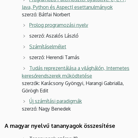
Java, Python és AspectJ esettanulmányok
szerző: Bátfai Norbert
Prolog programozási nyelv
szerző: Aszalós László
Számításelmélet
szerző: Herendi Tamás
Tudás reprezentálása a világhálón, Internetes
keresőrendszerek működtetése
szerzők: Karácsony Gyöngyi, Harangi Gabrialla,
Görögh Edit
Új számítási paradigmák
szerző: Nagy Benedek
A magyar nyelvű tananyagok összesítése