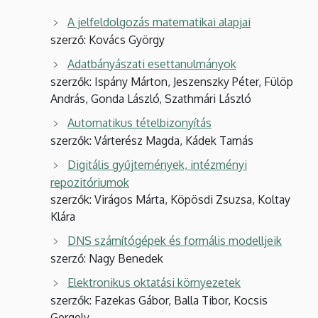
A jelfeldolgozás matematikai alapjai
szerző: Kovács György
Adatbányászati esettanulmányok
szerzők: Ispány Márton, Jeszenszky Péter, Fülöp
András, Gonda László, Szathmári László
Automatikus tételbizonyítás
szerzők: Várterész Magda, Kádek Tamás
Digitális gyűjtemények, intézményi
repozitóriumok
szerzők: Virágos Márta, Köpösdi Zsuzsa, Koltay
Klára
DNS számítógépek és formális modelljeik
szerző: Nagy Benedek
Elektronikus oktatási környezetek
szerzők: Fazekas Gábor, Balla Tibor, Kocsis
Gergely