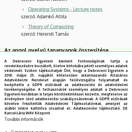
Operating Systems - Lecture notes
szerző: Adamkó Attila
Theory of Computing
szerző: Herendi Tamás
Az angol nyelvű tananyagok összesítése
A Debreceni Egyetem kiemelt fontosságúnak tartja a
Tananyagok száma: 10
rendelkezésére bocsátott, illetve birtokába jutott személyes adatok
védelmét. Ezúton tájékoztatjuk Önt, hogy a Debreceni Egyetem a
Digitális könyv: 10
2018. május 25. napjától kötelezően alkalmazandó Általános
Adatvédelmi Rendelet alapján felülvizsgálta folyamatait és
Terjedelem: 3 713 000 leütés
beépítette a GDPR előírásait az adatkezelési és adatvédelmi
tevékenységébe. A felhasználók személyes adatait a Debreceni
Digitális elemek: 1024 kép
Egyetem korábban is teljes körültekintéssel kezelte, megfelelve az
érvényben lévő adatkezelési szabályozásoknak. A GDPR előírásait
26 interaktív animáció
követve frissítettük Adatvédelmi Tájékoztatónkat, amelyet az
alábbi linkre kattintva olvashat el:
Adatkezelési tájékoztató.
DE
Kancellária WAV Központ
90 videó (animáció, szimuláció)
További információk
335 feladat/kísérlet