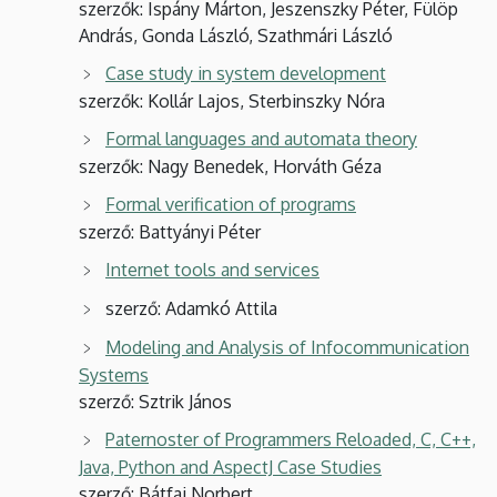
szerzők: Ispány Márton, Jeszenszky Péter, Fülöp
András, Gonda László, Szathmári László
Case study in system development
szerzők: Kollár Lajos, Sterbinszky Nóra
Formal languages and automata theory
szerzők: Nagy Benedek, Horváth Géza
Formal verification of programs
szerző: Battyányi Péter
Internet tools and services
szerző: Adamkó Attila
Modeling and Analysis of Infocommunication
Systems
szerző: Sztrik János
Paternoster of Programmers Reloaded, C, C++,
Java, Python and AspectJ Case Studies
szerző: Bátfai Norbert