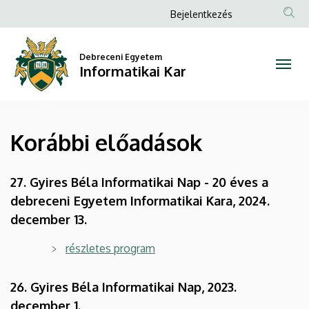
Korábbi
Ugrás
Anonim
Bejelentkezés
a
Felhasználói
előadások
tartalomra
fiók
Debreceni Egyetem
|
Informatikai Kar
menüje
Informatikai
Kar
Korábbi előadások
27. Gyires Béla Informatikai Nap - 20 éves a
debreceni Egyetem Informatikai Kara, 2024.
december 13.
részletes program
26. Gyires Béla Informatikai Nap, 2023.
december 1.