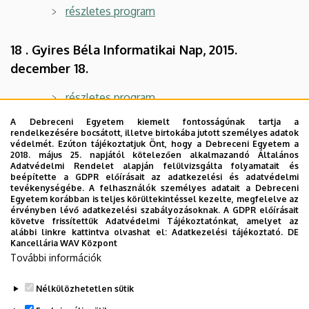
részletes program
18 . Gyires Béla Informatikai Nap, 2015.
december 18.
részletes program
A Debreceni Egyetem kiemelt fontosságúnak tartja a
rendelkezésére bocsátott, illetve birtokába jutott személyes adatok
17 . Gyires Béla Informatikai Nap, 2014.
védelmét. Ezúton tájékoztatjuk Önt, hogy a Debreceni Egyetem a
december 19.
2018. május 25. napjától kötelezően alkalmazandó Általános
Adatvédelmi Rendelet alapján felülvizsgálta folyamatait és
beépítette a GDPR előírásait az adatkezelési és adatvédelmi
részletes program
tevékenységébe. A felhasználók személyes adatait a Debreceni
Egyetem korábban is teljes körültekintéssel kezelte, megfelelve az
érvényben lévő adatkezelési szabályozásoknak. A GDPR előírásait
16 . Gyires Béla Informatikai Nap, 2013.
követve frissítettük Adatvédelmi Tájékoztatónkat, amelyet az
alábbi linkre kattintva olvashat el:
Adatkezelési tájékoztató.
DE
december 20.
Kancellária WAV Központ
További információk
részletes program
Nélkülözhetetlen sütik
Legutóbbi frissítés:
2025. 12. 03. 16:17