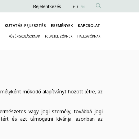
Anonim
Bejelentkezés
HU
EN
Felhasználói
fiók
KUTATÁS-FEJLESZTÉS
ESEMÉNYEK
KAPCSOLAT
Fő
menüje
KÖZÉPISKOLÁSOKNAK
FELVÉTELIZŐKNEK
HALLGATÓKNAK
navigáció
Másodlagos
navigáció
zemélyként működő alapítványt hozott létre, az
 természetes vagy jogi személy, továbbá jogi
etért és azt támogatni kívánja, azonban az