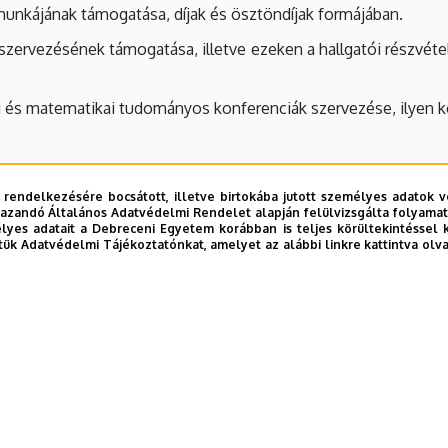
unkájának támogatása, díjak és ösztöndíjak formájában.
zervezésének támogatása, illetve ezeken a hallgatói részvéte
i és matematikai tudományos konferenciák szervezése, ilyen 
 rendelkezésére bocsátott, illetve birtokába jutott személyes adatok v
özhasznú céljainak megvalósítása érdekében és ezen célokat 
azandó Általános Adatvédelmi Rendelet alapján felülvizsgálta folyamata
yes adatait a Debreceni Egyetem korábban is teljes körültekintéssel 
yét nem oszthatja fel és azt kizárólag az alapító okiratban meg
tük Adatvédelmi Tájékoztatónkat, amelyet az alábbi linkre kattintva olv
t nem folytathat, tevékenységét pártoktól függetlenül kötele
ogadhat el
fővárosi és helyi önkormányzati választásokon képviselőjelölt