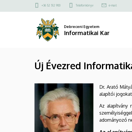
Új
Ugrás
Felső
+36 52 512 900
Telefonkönyv
e-mail
a
kapcsolat
Évezred
tartalomra
menü
Informatika
Debreceni Egyetem
Informatikai Kar
Fejlesztési
Alapítvány
Új Évezred Informatik
|
Informatikai
Dr. Arató Mátyá
Kar
alapítói jogoka
Az alapítvány 
személyiségge
adományozó nem
Az alapítván