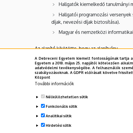
Hallgatók kiemelkedő tanulmányi m
Hallgatói programozási versenyek s
díjak, nevezési díjak biztosítása).
Magyar és nemzetközi informatika
Az alapító kikötötte, hogy az alapítvány
A Debreceni Egyetem kiemelt fontosságúnak tartja a
vállalkozási tevékenységet csak k
Egyetem a 2018. május 25. napjától kötelezően alkalm
adatvédelmi tevékenységébe. A felhasználók személ
a gazdálkodása során elért eredmén
szabályozásoknak. A GDPR előírásait követve frissítet
Központ
közvetlen politikai tevékenysége
További információk
nyújthat és azoktól támogatást nem f
Nélkülözhetetlen sütik
országgyűlési képviselői, megyei, 
Funkcionális sütik
Analitikai sütik
Hirdetési sütik
Legutóbbi frissítés:
2023. 02. 17. 07:37