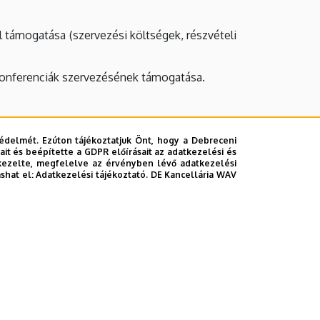
l támogatása (szervezési költségek, részvételi
konferenciák szervezésének támogatása.
édelmét. Ezúton tájékoztatjuk Önt, hogy a Debreceni
nem veszélyeztetve végezhet
it és beépítette a GDPR előírásait az adatkezelési és
kezelte, megfelelve az érvényben lévő adatkezelési
határozott célokra fordíthatja
ashat el:
Adatkezelési tájékoztató.
DE Kancellária WAV
s végezni, a pártoknak anyagi támogatást nem
et nem állíthat és nem támogathat