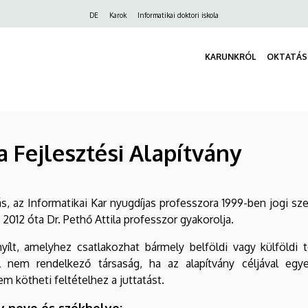
Felső
DE
Karok
Informatikai doktori iskola
navigáció
KARUNKRÓL
OKTATÁS
a Fejlesztési Alapítvány
s, az Informatikai Kar nyugdíjas professzora 1999-ben jogi s
t 2012 óta Dr. Pethő Attila professzor gyakorolja.
nyílt, amelyhez csatlakozhat bármely belföldi vagy külföldi
l nem rendelkező társaság, ha az alapítvány céljával egy
 kötheti feltételhez a juttatást.
y neve és székhelye: