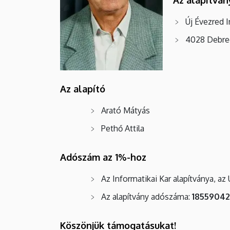
Új Évezred I
4028 Debrec
Az alapító
Arató Mátyás
Pethő Attila
Adószám az 1%-hoz
Az Informatikai Kar alapítványa, az 
Az alapítvány adószáma:
18559042
Köszönjük támogatásukat!