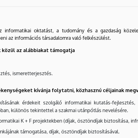
z informatikai oktatást, a tudomány és a gazdaság közeled
ni az információs társadalomra való felkészülést.
 közül az alábbiakat támogatja
ztés, ismeretterjesztés.
kenységeket kívánja folytatni, közhasznú céljainak meg
ításának érdekeit szolgáló informatikai kutatás-fejlesztés, 
ióban, különös tekintettel a szakmai utánpótlás nevelésére.
rmatikai K + F projektekben (díjak, ösztöndíjak biztosítása, inf
ájának támogatása, díjak, ösztöndíjak biztosításával.