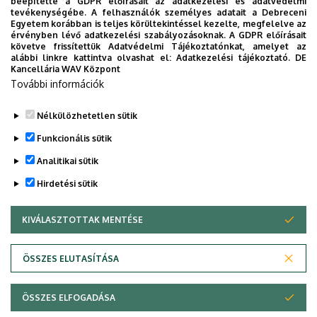
beépítette a GDPR előírásait az adatkezelési és adatvédelmi
tevékenységébe. A felhasználók személyes adatait a Debreceni
Egyetem korábban is teljes körültekintéssel kezelte, megfelelve az
12.15 – 12.30
érvényben lévő adatkezelési szabályozásoknak. A GDPR előírásait
követve frissítettük Adatvédelmi Tájékoztatónkat, amelyet az
Developments of wide acceptance angle
alábbi linkre kattintva olvashat el:
Adatkezelési tájékoztató.
DE
electron microscopes
Kancellária WAV Központ
További információk
Részletek a
meghívó
ban.
Nélkülözhetetlen sütik
Legutóbbi frissítés:
2023. 01. 26. 17:56
Funkcionális sütik
Analitikai sütik
Hirdetési sütik
KIVÁLASZTOTTAK MENTÉSE
WITHDRAW CONSENT
Adatvédelem
Adatvédelem
ÖSSZES ELUTASÍTÁSA
Technikai információk
ÖSSZES ELFOGADÁSA
Copyright © 2026 Unideb