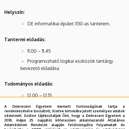
Helyszín:
DE informatikai épület I130-as tanterem.
Tantermi előadás:
11.00 – 11.45
Programozható logikai eszközök tantárgy
bevezető előadása
Tudományos előadás:
12.00 – 12.15
Nagy látószögű elektronmikroszkóp
A Debreceni Egyetem kiemelt fontosságúnak tartja a
rendelkezésére bocsátott, illetve birtokába jutott személyes adatok
fejlesztése
védelmét. Ezúton tájékoztatjuk Önt, hogy a Debreceni Egyetem a
2018. május 25. napjától kötelezően alkalmazandó Általános
Adatvédelmi Rendelet alapján felülvizsgálta folyamatait és
Idegen nyelvű előadás: