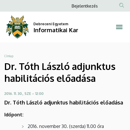
Dr.
Ugrás
Anonim
Bejelentkezés
a
Felhasználói
Tóth
tartalomra
fiók
Debreceni Egyetem
László
Informatikai Kar
menüje
adjunktus
habilitációs
Morzsa
Címlap
előadása
Dr. Tóth László adjunktus
|
habilitációs előadása
Informatikai
2016. 11. 30., SZE – 12:00
Kar
Dr. Tóth László adjunktus habilitációs előadása
Időpont:
2016. november 30. (szerda) 11.00 óra